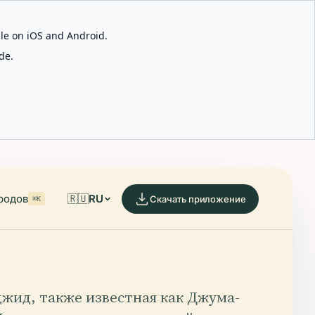
able on iOS and Android.
de.
родов
🇷🇺
RU
Скачать приложение
⌘K
жид, также известная как Джума-