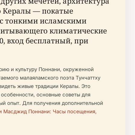
 других мечетей, архитектура
о Кералы — покатые
 с тонкими исламскими
 учитывающего климатические
0, вход бесплатный, при
рию и культуру Поннани, окруженной
таемого малаяламского поэта Тунчаттху
видеть живые традиции Кералы. Это
е особенности, основные советы для
ный опыт. Для получения дополнительной
 Масджид Поннани: Часы посещения,