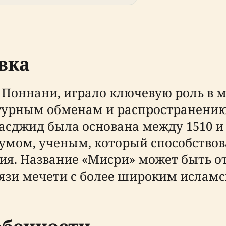
вка
Поннани, играло ключевую роль в мо
ьтурным обменам и распространени
сджид была основана между 1510 и 1
мом, ученым, который способствов
ия. Название «Мисри» может быть от
вязи мечети с более широким ислам