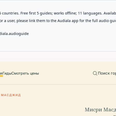
 countries. Free first 5 guides; works offline; 11 languages. Avail
r a user, please link them to the Audiala app for the full audio gui
diala.audioguide
Поиск го
ия
Гиды
Смотреть цены
 МАСДЖИД
Мисри Масд