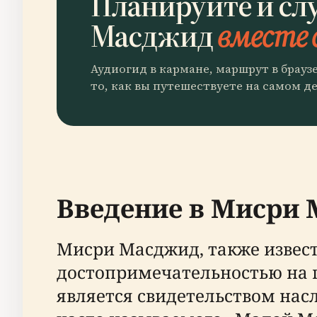
Планируйте и сл
Масджид
вместе 
Аудиогид в кармане, маршрут в брауз
то, как вы путешествуете на самом де
Введение в Мисри
Мисри Масджид, также извест
достопримечательностью на п
является свидетельством нас