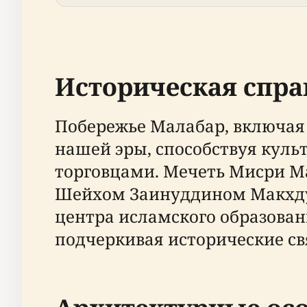
Историческая спра
Побережье Малабар, включая 
нашей эры, способствуя кул
торговцами. Мечеть Мисри Ма
Шейхом Заинуддином Макхду
центра исламского образован
подчеркивая исторические с