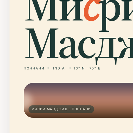
Ми
с
р
Масд
ПОННАНИ
INDIA
10° N · 75° E
МИСРИ МАСДЖИД · ПОННАНИ