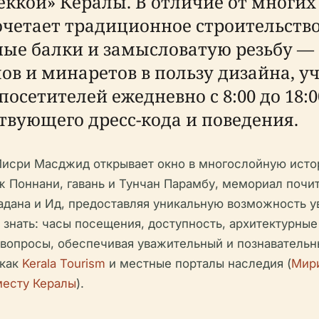
ккой» Кералы. В отличие от многих
четает традиционное строительств
ые балки и замысловатую резьбу —
лов и минаретов в пользу дизайна,
посетителей ежедневно с 8:00 до 18:0
твующего дресс-кода и поведения.
Мисри Масджид открывает окно в многослойную исто
 Поннани, гавань и Тунчан Парамбу, мемориал почи
адана и Ид, предоставляя уникальную возможность у
о знать: часы посещения, доступность, архитектурны
 вопросы, обеспечивая уважительный и познаватель
 как
Kerala Tourism
и местные порталы наследия (
Мири
месту Кералы
).