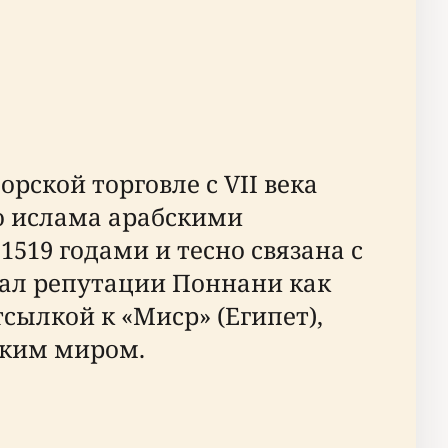
рской торговле с VII века
ю ислама арабскими
519 годами и тесно связана с
ал репутации Поннани как
сылкой к «Миср» (Египет),
ским миром.