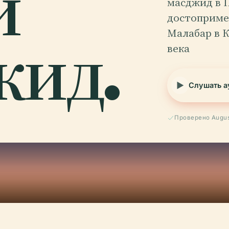
и
масджид в 
достоприме
жид.
Малабар в К
века
Слушать а
Проверено Augus