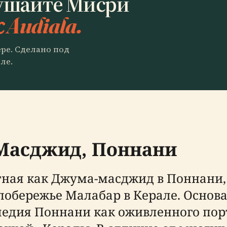
ушайте Мисри
с Audiala.
ере. Сделано под
ле.
 Масджид, Поннани
ная как Джума-масджид в Поннани, 
обережье Малабар в Керале. Основан
ледия Поннани как оживленного пор