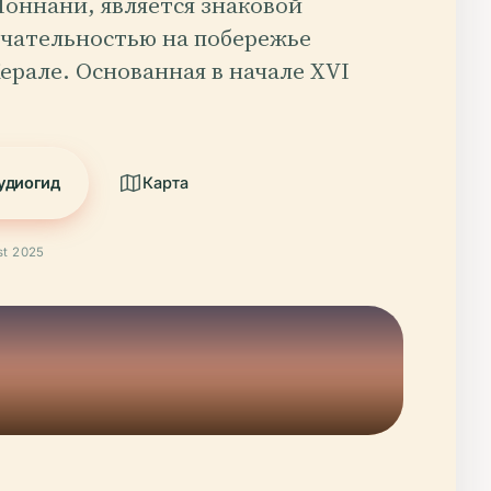
Поннани, является знаковой
чательностью на побережье
ерале. Основанная в начале XVI
удиогид
Карта
t 2025