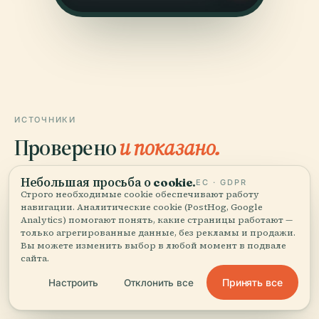
ИСТОЧНИКИ
Проверено
и показано.
Исследовано и написано редакцией Audiala по
Небольшая просьба о cookie.
ЕС · GDPR
Строго необходимые cookie обеспечивают работу
историческим документам, архитектурным архивам
навигации. Аналитические cookie (PostHog, Google
и местным знаниям.
Analytics) помогают понять, какие страницы работают —
только агрегированные данные, без рекламы и продажи.
Последняя проверка: August 2025
Вы можете изменить выбор в любой момент в подвале
сайта.
Принять все
Настроить
Отклонить все
Leh District Administration
Zorawar Fort