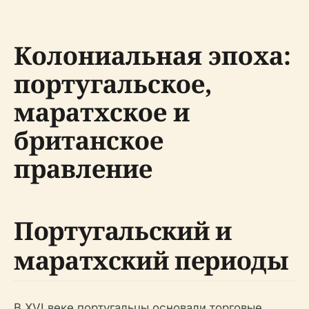
Колониальная эпоха:
португальское,
маратхское и
британское
правление
Португальский и
маратхский периоды
В XVI веке португальцы основали торговые