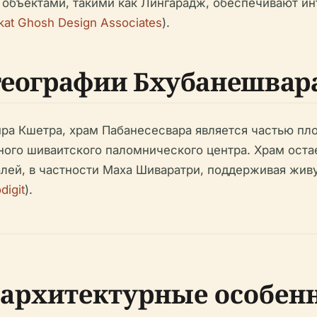
объектами, такими как Лингарадж, обеспечивают инт
kat Ghosh Design Associates
).
 географии Бхубанешвар
а Кшетра, храм Пабанесесвара является частью пло
пного шиваитского паломнического центра. Храм ост
лей, в частности Маха Шиваратри, поддерживая жив
digit
).
архитектурные особен