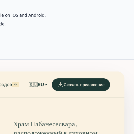
able on iOS and Android.
de.
родов
🇷🇺
RU
Скачать приложение
⌘K
Храм Пабанесесвара,
расположенный в духовном