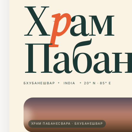
Х
р
ам
Пабан
БХУБАНЕШВАР
INDIA
20° N · 85° E
ХРАМ ПАБАНЕСВАРА · БХУБАНЕШВАР