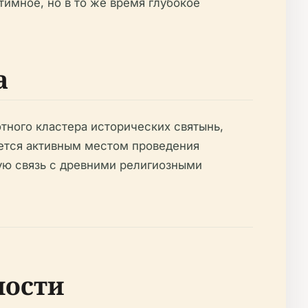
имное, но в то же время глубокое
а
тного кластера исторических святынь,
ается активным местом проведения
ую связь с древними религиозными
ности