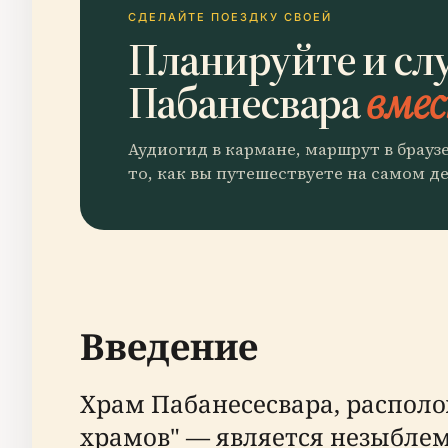
СДЕЛАЙТЕ ПОЕЗДКУ СВОЕЙ
Планируйте и сл
Пабанесвара
вмес
Аудиогид в кармане, маршрут в брауз
то, как вы путешествуете на самом де
Введение
Храм Пабанесесвара, распол
храмов" — является незыбле