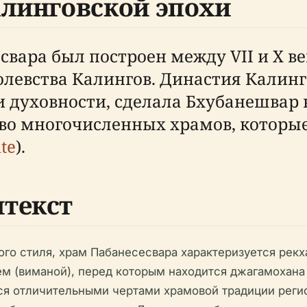
алинговской эпохи
свара был построен между VII и X век
олевства Калингов. Династия Калинг
 и духовности, сделала Бхубанешва
ство многочисленных храмов, котор
te
).
текст
ого стиля, храм Пабанесесвара характеризуется рекх
 (виманой), перед которым находится джагамохана 
ся отличительными чертами храмовой традиции реги