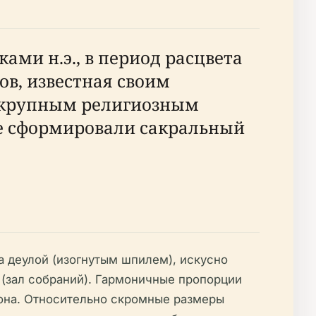
ами н.э., в период расцвета
ов, известная своим
р крупным религиозным
ые сформировали сакральный
а деулой (изогнутым шпилем), искусно
(зал собраний). Гармоничные пропорции
она. Относительно скромные размеры