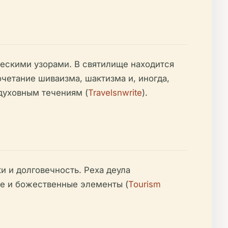
ескими узорами. В святилище находится
етание шиваизма, шактизма и, иногда,
духовным течениям (
Travelsnwrite
).
и и долговечность. Реха деула
е и божественные элементы (
Tourism