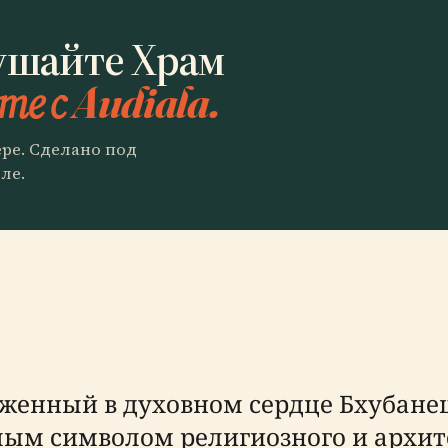
ушайте Храм
те с Audiala.
ере. Сделано под
ле.
оженный в духовном сердце Бхубане
мым символом религиозного и архит