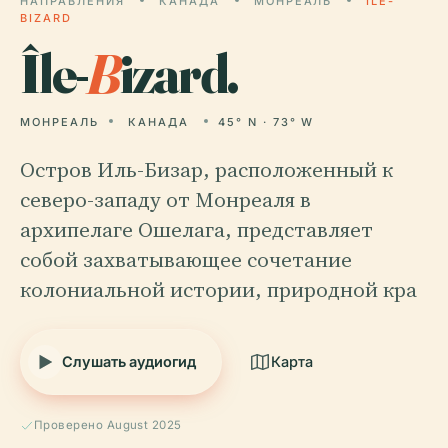
НАПРАВЛЕНИЯ
КАНАДА
МОНРЕАЛЬ
ÎLE-
BIZARD
Île-
B
izard.
МОНРЕАЛЬ
КАНАДА
45° N · 73° W
Остров Иль-Бизар, расположенный к
северо-западу от Монреаля в
архипелаге Ошелага, представляет
собой захватывающее сочетание
колониальной истории, природной кра
Слушать аудиогид
Карта
Проверено August 2025