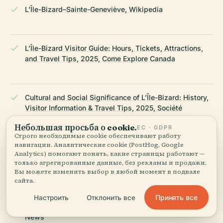
L’Île-Bizard–Sainte-Geneviève, Wikipedia
L’Île-Bizard Visitor Guide: Hours, Tickets, Attractions,
and Travel Tips, 2025, Come Explore Canada
Cultural and Social Significance of L’Île-Bizard: History,
Visitor Information & Travel Tips, 2025, Société
patrimoine et histoire de l'île Bizard
Небольшая просьба о cookie.
ЕС · GDPR
Строго необходимые cookie обеспечивают работу
навигации. Аналитические cookie (PostHog, Google
Analytics) помогают понять, какие страницы работают —
Top Attractions and Visiting Information for L'Île-Bizard,
только агрегированные данные, без рекламы и продажи.
Montreal, 2025, Montreal.ca
Вы можете изменить выбор в любой момент в подвале
сайта.
Принять все
Настроить
Отклонить все
A Hidden Treasure of Montreal: L’Île-Bizard, Global
News