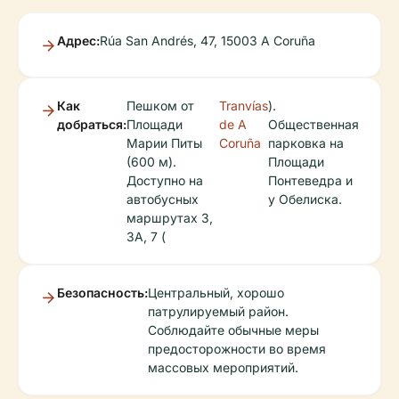
Адрес:
Rúa San Andrés, 47, 15003 A Coruña
Как
Пешком от
Tranvías
).
добраться:
Площади
de A
Общественная
Марии Питы
Coruña
парковка на
(600 м).
Площади
Доступно на
Понтеведра и
автобусных
у Обелиска.
маршрутах 3,
3A, 7 (
Безопасность:
Центральный, хорошо
патрулируемый район.
Соблюдайте обычные меры
предосторожности во время
массовых мероприятий.