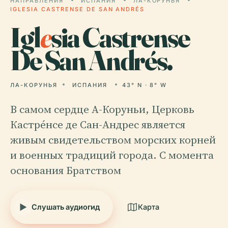
НАПРАВЛЕНИЯ
ИСПАНИЯ
ЛА-КОРУНЬЯ
IGLESIA CASTRENSE DE SAN ANDRÉS
Igl
e
sia Castrense
De San Andrés.
ЛА-КОРУНЬЯ
ИСПАНИЯ
43° N · 8° W
В самом сердце А-Коруньи, Церковь
Кастре́нсе де Сан-Андрес является
живым свидетельством морских корней
и военных традиций города. С момента
основания Братством
Слушать аудиогид
Карта