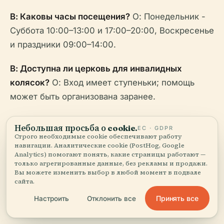
В: Каковы часы посещения?
О: Понедельник -
Суббота 10:00–13:00 и 17:00–20:00, Воскресенье
и праздники 09:00–14:00.
В: Доступна ли церковь для инвалидных
колясок?
О: Вход имеет ступеньки; помощь
может быть организована заранее.
В: Можно ли фотографировать внутри?
О: Да,
Небольшая просьба о cookie.
ЕС · GDPR
без вспышки или штативов. Профессиональные
Строго необходимые cookie обеспечивают работу
навигации. Аналитические cookie (PostHog, Google
съемки требуют разрешения.
Analytics) помогают понять, какие страницы работают —
только агрегированные данные, без рекламы и продажи.
В: Доступны ли экскурсии с гидом?
О: Не
Вы можете изменить выбор в любой момент в подвале
сайта.
регулярно, но доступны во время специальных
Принять все
Настроить
Отклонить все
мероприятий или по договоренности.