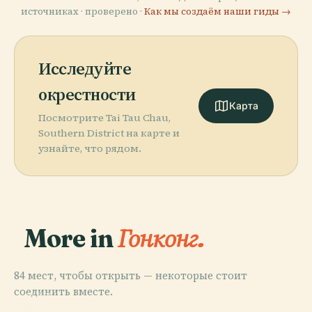
источниках · проверено ·
Как мы создаём наши гиды →
Исследуйте
окрестности
Карта
Посмотрите Tai Tau Chau,
Southern District на карте и
узнайте, что рядом.
More in
Гонконг.
84 мест, чтобы открыть — некоторые стоит
соединить вместе.
PLACE
PLACE
PLACE
Восточный
Гонконг
Диснейленд
PLACE