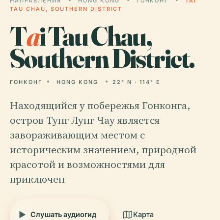
НАПРАВЛЕНИЯ
HONG KONG
ГОНКОНГ
TAI
TAU CHAU, SOUTHERN DISTRICT
T
a
i Tau Chau,
Southern District.
ГОНКОНГ
HONG KONG
22° N · 114° E
Находящийся у побережья Гонконга,
остров Тунг Лунг Чау является
завораживающим местом с
историческим значением, природной
красотой и возможностями для
приключен
Слушать аудиогид
Карта