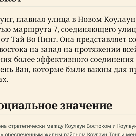
нг, главная улица в Новом Коулаун,
стью маршрута 7, соединяющего улиц
 от Тай Во Пинг. Она представляет 
востока на запад на протяжении все
ения более эффективного соединени
нь Ван, которые были важны для пр
ах.
социальное значение
на стратегически между Коулаун Востоком и Коулаун
жду обеспеченным жилым районом Коулаун Тонг и м