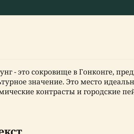
нг - это сокровище в Гонконге, пр
турное значение. Это место идеально
мические контрасты и городские пе
екст