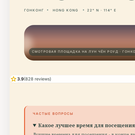
ГОНКОНГ
HONG KONG
22° N · 114° E
СМОТРОВАЯ ПЛОЩАДКА НА ЛУН ЧЁН РОУД · ГОНК
star
3.9
(828 reviews)
ЧАСТЫЕ ВОПРОСЫ
Какое лучшее время для посещения
Лучшие времена для посещения - в конце дн