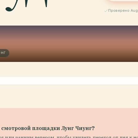
Проверено Aug
ОНГ
 смотровой площадки Лунг Чиунг?
я или ранним вечером, чтобы увидеть переход от дня к н