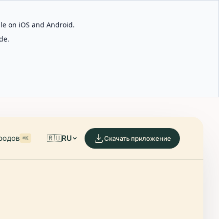
able on iOS and Android.
de.
родов
🇷🇺
RU
Скачать приложение
⌘K