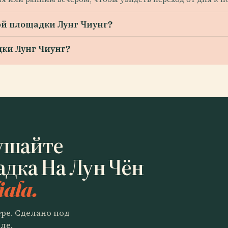
ой площадки Лунг Чиунг?
дки Лунг Чиунг?
ушайте
дка На Лун Чён
iala.
ере. Сделано под
ле.