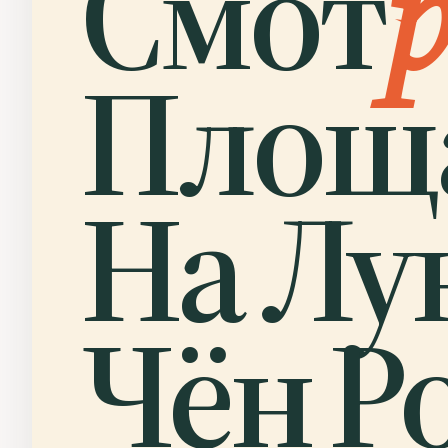
Смот
Площ
На Лу
Чён Ро