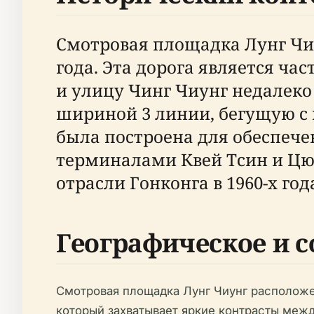
Смотровая площадка Лунг Чиу
года. Эта дорога является ча
и улицу Чинг Чиунг недалеко
шириной 3 линии, бегущую с 
была построена для обеспеч
терминалами Квей Тсин и Цюе
отрасли Гонконга в 1960-х год
Географическое и 
Смотровая площадка Лунг Чиунг расположе
который захватывает яркие контрасты ме