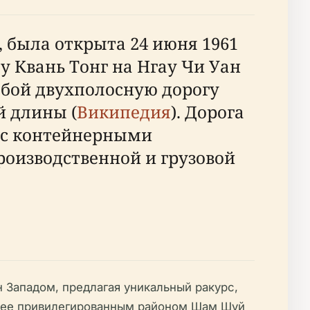
 была открыта 24 июня 1961
у Квань Тонг на Нгау Чи Уан
собой двухполосную дорогу
й длины (
Википедия
). Дорога
я с контейнерными
оизводственной и грузовой
 Западом, предлагая уникальный ракурс,
енее привилегированным районом Шам Шуй