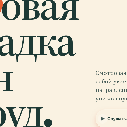
р
овая
адка
н
Смотровая
собой увле
уд.
направлен
уникальну
Слушать 