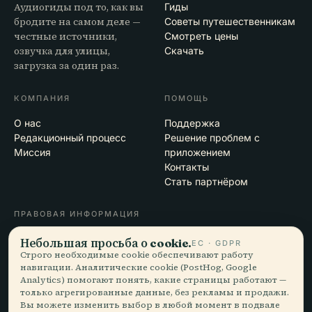
Аудиогиды под то, как вы
Гиды
бродите на самом деле —
Советы путешественникам
честные источники,
Смотреть цены
озвучка для улицы,
Скачать
загрузка за один раз.
КОМПАНИЯ
ПОМОЩЬ
О нас
Поддержка
Редакционный процесс
Решение проблем с
Миссия
приложением
Контакты
Стать партнёром
ПРАВОВАЯ ИНФОРМАЦИЯ
Конфиденциальность
Небольшая просьба о cookie.
ЕС · GDPR
Условия
Строго необходимые cookie обеспечивают работу
навигации. Аналитические cookie (PostHog, Google
Настройки cookie
Analytics) помогают понять, какие страницы работают —
Удалить аккаунт
только агрегированные данные, без рекламы и продажи.
Вы можете изменить выбор в любой момент в подвале