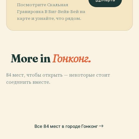
Посмотрите Скальная
Гравировка В Биг-Вейв-Бей на
карте и узнайте, что рядом.
More in
Гонконг.
84 мест, чтобы открыть — некоторые стоит
соединить вместе.
PLACE
PLACE
PLACE
Восточный
Гонконг
Диснейленд
PLACE
Ваньчай
Округ Гонконга
Все 84 мест в городе Гонконг