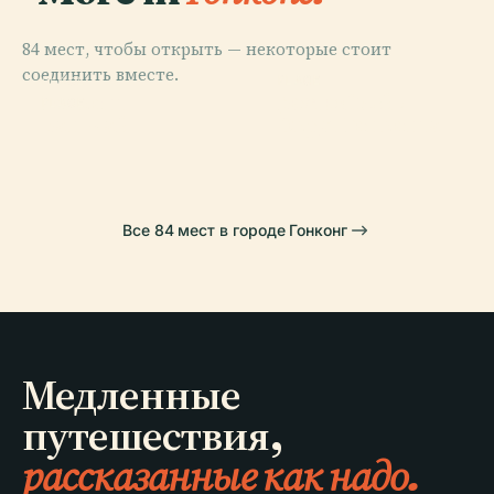
84 мест, чтобы открыть — некоторые стоит
соединить вместе.
PLACE
PLACE
PLACE
Восточный
Гонконг
Диснейленд
PLACE
Ваньчай
Округ Гонконга
Все 84 мест в городе Гонконг
Медленные
путешествия,
рассказанные как надо.