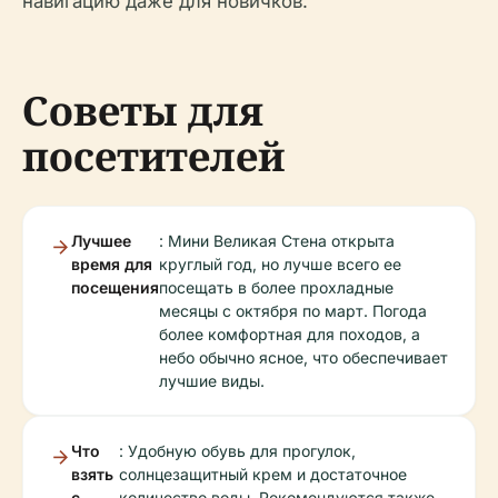
навигацию даже для новичков.
Советы для
посетителей
Лучшее
: Мини Великая Стена открыта
время для
круглый год, но лучше всего ее
посещения
посещать в более прохладные
месяцы с октября по март. Погода
более комфортная для походов, а
небо обычно ясное, что обеспечивает
лучшие виды.
Что
: Удобную обувь для прогулок,
взять
солнцезащитный крем и достаточное
с
количество воды. Рекомендуются также