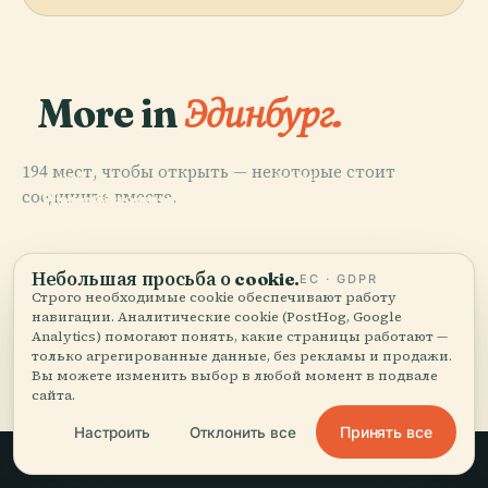
More in
Эдинбург.
194 мест, чтобы открыть — некоторые стоит
PLACE
PLACE
PLACE
PLACE
соединить вместе.
Национальная
Королевский
Эдинбургский
Холирудский
Галерея
Ботанический
Замок
Дворец
Шотландии
Сад Эдинбурга
Небольшая просьба о cookie.
ЕС · GDPR
Строго необходимые cookie обеспечивают работу
навигации. Аналитические cookie (PostHog, Google
Analytics) помогают понять, какие страницы работают —
Все 194 мест в городе Эдинбург
только агрегированные данные, без рекламы и продажи.
Вы можете изменить выбор в любой момент в подвале
сайта.
Принять все
Настроить
Отклонить все