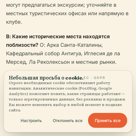
могут предлагаться экскурсии; уточняйте в
местных туристических офисах или напрямую в
клубе.
В: Какие исторические места находятся
поблизости?
О: Арка Санта-Каталины,
Кафедральный собор Антигуа, Иглесия де ла
Мерсед, Ла Реколексьон и местные рынки.
В: Где я могу найти больше информации?
О:
Небольшая просьба о cookie.
ЕС · GDPR
Строго необходимые cookie обеспечивают работу
Посетите
Sistema de Información Cultural
или
навигации. Аналитические cookie (PostHog, Google
официальный сайт Antigua GFC
.
Analytics) помогают понять, какие страницы работают —
только агрегированные данные, без рекламы и продажи.
Вы можете изменить выбор в любой момент в подвале
сайта.
Принять все
Настроить
Отклонить все