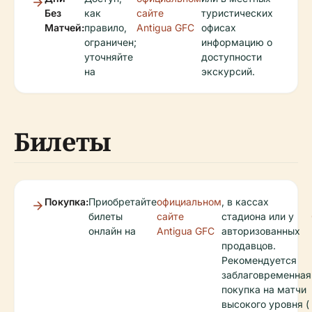
Без
как
сайте
туристических
Матчей:
правило,
Antigua GFC
офисах
ограничен;
информацию о
уточняйте
доступности
на
экскурсий.
Билеты
Покупка:
Приобретайте
официальном
, в кассах
билеты
сайте
стадиона или у
онлайн на
Antigua GFC
авторизованных
продавцов.
Рекомендуется
заблаговременная
покупка на матчи
высокого уровня (