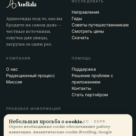
ИССЛЕДОВАТЬ
Audiala
Направления
Аудиогиды под то, как вы
Гиды
бродите на самом деле —
Советы путешественникам
честные источники,
Смотреть цены
озвучка для улицы,
Скачать
загрузка за один раз.
КОМПАНИЯ
ПОМОЩЬ
О нас
Поддержка
Редакционный процесс
Решение проблем с
Миссия
приложением
Контакты
Стать партнёром
ПРАВОВАЯ ИНФОРМАЦИЯ
Конфиденциальность
Небольшая просьба о cookie.
ЕС · GDPR
Условия
Строго необходимые cookie обеспечивают работу
навигации. Аналитические cookie (PostHog, Google
Настройки cookie