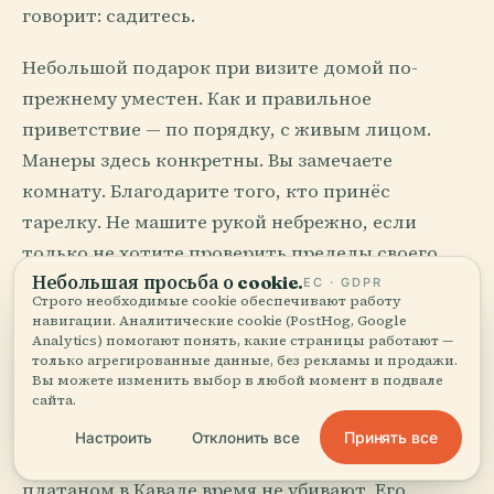
говорит: садитесь.
Небольшой подарок при визите домой по-
прежнему уместен. Как и правильное
приветствие — по порядку, с живым лицом.
Манеры здесь конкретны. Вы замечаете
комнату. Благодарите того, кто принёс
тарелку. Не машите рукой небрежно, если
только не хотите проверить пределы своего
Небольшая просьба о cookie.
обаяния: мутза не ушла на пенсию.
ЕС · GDPR
Строго необходимые cookie обеспечивают работу
навигации. Аналитические cookie (PostHog, Google
Меня восхищает греческое умение настаивать
Analytics) помогают понять, какие страницы работают —
только агрегированные данные, без рекламы и продажи.
без сентиментальности. Бери ещё. Оставайся
Вы можете изменить выбор в любой момент в подвале
дольше. Выпей кофе. Ещё один. За повторением
сайта.
стоит серьёзная идея: компания не должна
Принять все
Настроить
Отклонить все
быть эффективной. На площади Корфу или под
платаном в Кавале время не убивают. Его