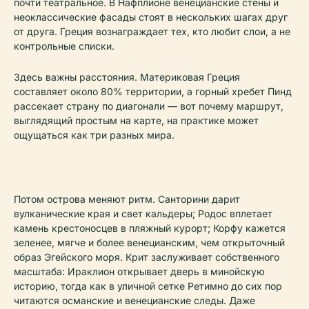
почти театральное. В Нафплионе венецианские стены и
неоклассические фасады стоят в нескольких шагах друг
от друга. Греция вознаграждает тех, кто любит слои, а не
контрольные списки.
Здесь важны расстояния. Материковая Греция
составляет около 80% территории, а горный хребет Пинд
рассекает страну по диагонали — вот почему маршрут,
выглядящий простым на карте, на практике может
ощущаться как три разных мира.
Потом острова меняют ритм. Санторини дарит
вулканические края и свет кальдеры; Родос вплетает
камень крестоносцев в пляжный курорт; Корфу кажется
зеленее, мягче и более венецианским, чем открыточный
образ Эгейского моря. Крит заслуживает собственного
масштаба: Ираклион открывает дверь в минойскую
историю, тогда как в уличной сетке Ретимно до сих пор
читаются османские и венецианские следы. Даже