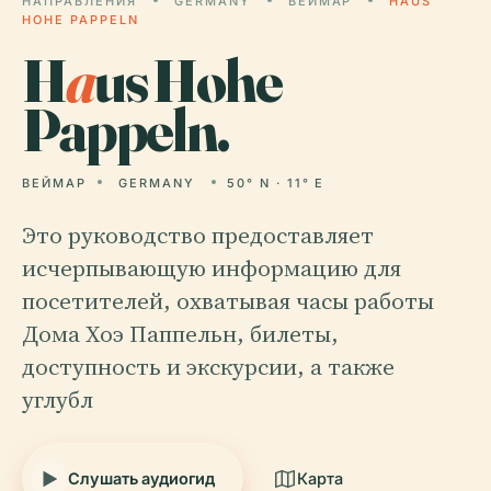
НАПРАВЛЕНИЯ
GERMANY
ВЕЙМАР
HAUS
HOHE PAPPELN
H
a
us Hohe
Pappeln.
ВЕЙМАР
GERMANY
50° N · 11° E
Это руководство предоставляет
исчерпывающую информацию для
посетителей, охватывая часы работы
Дома Хоэ Паппельн, билеты,
доступность и экскурсии, а также
углубл
Слушать аудиогид
Карта