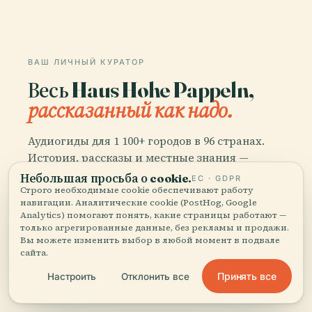
ВАШ ЛИЧНЫЙ КУРАТОР
Весь Haus Hohe Pappeln,
рассказанный как надо.
Аудиогиды для 1 100+ городов в 96 странах.
История, рассказы и местные знания —
доступно офлайн.
Небольшая просьба о cookie.
ЕС · GDPR
Строго необходимые cookie обеспечивают работу
навигации. Аналитические cookie (PostHog, Google
Analytics) помогают понять, какие страницы работают —
Скачать приложение
только агрегированные данные, без рекламы и продажи.
Вы можете изменить выбор в любой момент в подвале
сайта.
Присоединяйтесь к 50 000+
путешественников
Принять все
Настроить
Отклонить все