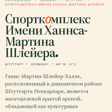
НАПРАВЛЕНИЯ
GERMANY
ШТУТГАРТ
СПОРТКОМПЛЕКС ИМЕНИ ХАННСА-МАРТИНА ШЛЕЙЕРА
Спортк
о
мплекс
Имени Ханнса-
Мартина
Шлейера.
ШТУТГАРТ
GERMANY
48° N · 9° E
Ганнс-Мартин-Шлейер-Халле,
расположенный в динамичном районе
Штутгарта Неккарпарк, является
многоцелевой крытой ареной,
обладающей как культурным