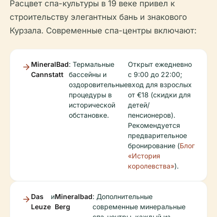
Расцвет спа-культуры в 19 веке привел к
строительству элегантных бань и знакового
Курзала. Современные спа-центры включают:
MineralBad
: Термальные
Открыт ежедневно
Cannstatt
бассейны и
с 9:00 до 22:00;
оздоровительные
вход для взрослых
процедуры в
от €18 (скидки для
исторической
детей/
обстановке.
пенсионеров).
Рекомендуется
предварительное
бронирование (
Блог
«История
королевства»
).
Das
и
Mineralbad
: Дополнительные
Leuze
Berg
современные минеральные
спа-центры, каждый из