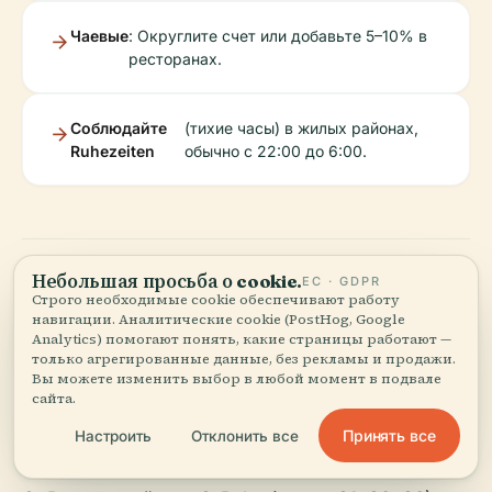
Чаевые
: Округлите счет или добавьте 5–10% в
ресторанах.
Соблюдайте
(тихие часы) в жилых районах,
Ruhezeiten
обычно с 22:00 до 6:00.
Небольшая просьба о cookie.
ЕС · GDPR
Строго необходимые cookie обеспечивают работу
Часто задаваемые
навигации. Аналитические cookie (PostHog, Google
Analytics) помогают понять, какие страницы работают —
только агрегированные данные, без рекламы и продажи.
вопросы (FAQ)
Вы можете изменить выбор в любой момент в подвале
сайта.
В: Как добраться до Бад-Каннштатта из центра
Принять все
Настроить
Отклонить все
Штутгарта?