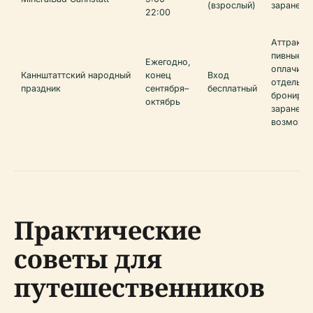
(взрослый)
заранее
22:00
Аттракци
пивные п
Ежегодно,
оплачива
Каннштаттский народный
конец
Вход
отдельно
праздник
сентября–
бесплатный
бронируй
октябрь
заранее, 
возможн
Практические
советы для
путешественников