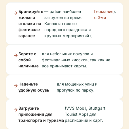
Бронируйте
— район наиболее
Германия
).
жилье и
загружен во время
с Эми
столики на
Каннштаттского
фестивале
народного праздника и
заранее
крупных мероприятий (
Берите с
для небольших покупок и
собой
фестивальных киосков, так как не
наличные
все принимают карты.
Наденьте
для мощеных улиц и
удобную обувь
прогулок по парку.
Загрузите
(VVS Mobil, Stuttgart
приложения для
Tourist App) для
транспорта и туризма
расписаний и карт.