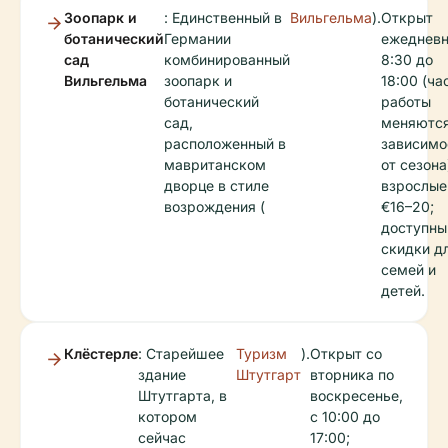
Зоопарк и
: Единственный в
Вильгельма
).
Открыт
ботанический
Германии
ежедневн
сад
комбинированный
8:30 до
Вильгельма
зоопарк и
18:00 (ча
ботанический
работы
сад,
меняются
расположенный в
зависимо
мавританском
от сезона
дворце в стиле
взрослые
возрождения (
€16–20;
доступны
скидки д
семей и
детей.
Клёстерле
: Старейшее
Туризм
).
Открыт со
здание
Штутгарт
вторника по
Штутгарта, в
воскресенье,
котором
с 10:00 до
сейчас
17:00;