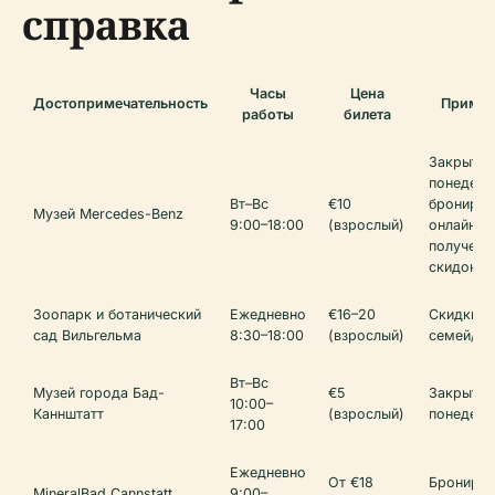
справка
Часы
Цена
Достопримечательность
Примеч
работы
билета
Закрыт п
понедель
Вт–Вс
€10
бронируй
Музей Mercedes-Benz
9:00–18:00
(взрослый)
онлайн д
получени
скидок
Зоопарк и ботанический
Ежедневно
€16–20
Скидки д
сад Вильгельма
8:30–18:00
(взрослый)
семей/де
Вт–Вс
Музей города Бад-
€5
Закрыт п
10:00–
Каннштатт
(взрослый)
понедель
17:00
Ежедневно
От €18
Бронируй
MineralBad Cannstatt
9:00–