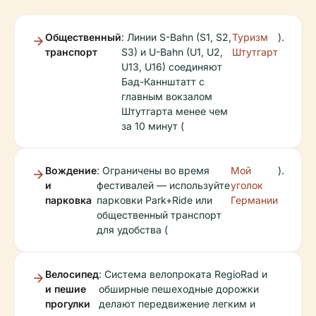
Общественный
: Линии S-Bahn (S1, S2,
Туризм
).
транспорт
S3) и U-Bahn (U1, U2,
Штутгарт
U13, U16) соединяют
Бад-Каннштатт с
главным вокзалом
Штутгарта менее чем
за 10 минут (
Вождение
: Ограничены во время
Мой
).
и
фестивалей — используйте
уголок
парковка
парковки Park+Ride или
Германии
общественный транспорт
для удобства (
Велосипед
: Система велопроката RegioRad и
и пешие
обширные пешеходные дорожки
прогулки
делают передвижение легким и