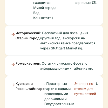
находится
взрослые €5.
Музей города
Бад-
Каннштатт (
Исторический
: Бесплатный для посещения
Старый город
круглый год; экскурсии на
английском языке предлагаются
через Stuttgart Marketing.
Ромеркастель
: Остатки римского форта, с
информационными табличками.
Курпарк и
: Просторные
Эксперт по
).
Розенштайнпарк
парки с садами,
отелям для
пешеходными
путешествий
дорожками и
Государственным