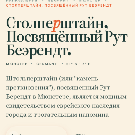
НАПРАВЛЕНИЯ
GERMANY
МЮНСТЕР
СТОЛПЕРШТАЙН, ПОСВЯЩЁННЫЙ РУТ БЕЭРЕНДТ
Столпе
р
штайн,
Посвящённый Рут
Беэрендт.
МЮНСТЕР
GERMANY
51° N · 7° E
Штольперштайн (или "камень
преткновения"), посвященный Рут
Берендт в Мюнстере, является мощным
свидетельством еврейского наследия
города и трогательным напомина