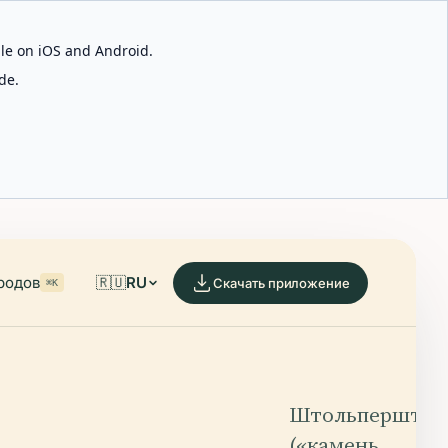
able on iOS and Android.
de.
родов
🇷🇺
RU
Скачать приложение
⌘K
Штольперштай
(«камень