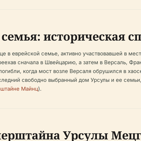
 семья: историческая с
нце в еврейской семье, активно участвовавшей в мес
ехав сначала в Швейцарию, а затем в Версаль, Фран
погибли, когда мост возле Версаля обрушился в хао
следний свободно выбранный дом Урсулы и ее семьи
штайне Майнц
).
ерштайна Урсулы Мецг