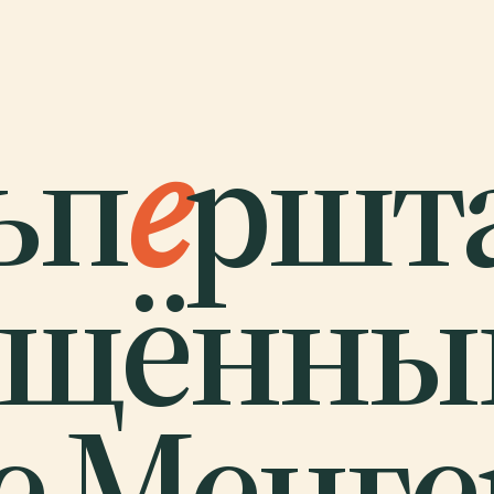
ьп
е
ршт
ящённы
е Мецге