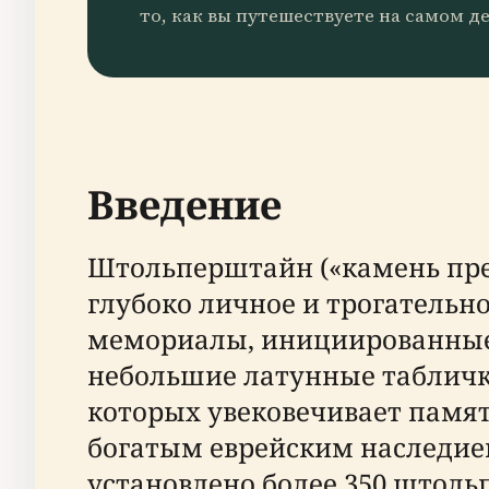
то, как вы путешествуете на самом де
Введение
Штольперштайн («камень пре
глубоко личное и трогательн
мемориалы, инициированные
небольшие латунные таблички
которых увековечивает памят
богатым еврейским наследием
установлено более 350 штол