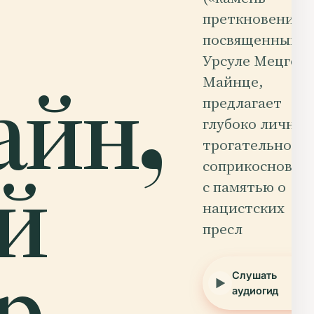
преткновения»)
посвященный
Урсуле Мецгер 
айн,
Майнце,
предлагает
глубоко личное
трогательное
й
соприкосновен
с памятью о
нацистских
пресл
р.
Слушать
аудиогид