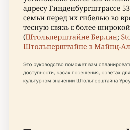
адресу Гинденбургштрассе 53
семьи перед их гибелью во в
тесную связь с более широко
(
Штольперштайне Берлин
;
St
Штольперштайне в Майнц-А
Это руководство поможет вам спланирова
доступности, часах посещения, советах дл
культурном значении Штольперштайна Урс