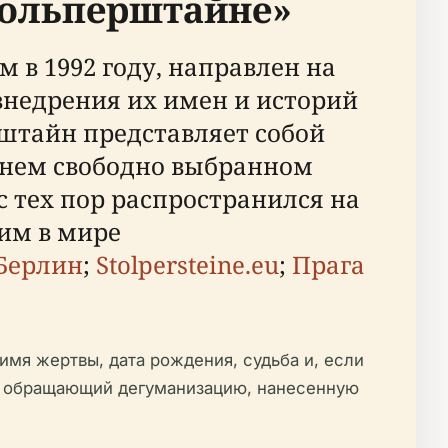
тольперштайне»
в 1992 году, направлен на
внедрения их имен и историй
штайн представляет собой
днем свободно выбранном
с тех пор распространился на
шим в мире
Берлин
;
Stolpersteine.eu
;
Прага
имя жертвы, дата рождения, судьба и, если
ия, обращающий дегуманизацию, нанесенную