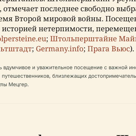
, отмечает последнее свободно выбр
ремя Второй мировой войны. Посещен
й историей нетерпимости, перемеще
olpersteine.eu
;
Штольперштайне Май
льтштадт
;
Germany.info
;
Прага Вьюс
).
ть вдумчивое и уважительное посещение с важной и
я путешественников, близлежащих достопримечатель
улы Мецгер.