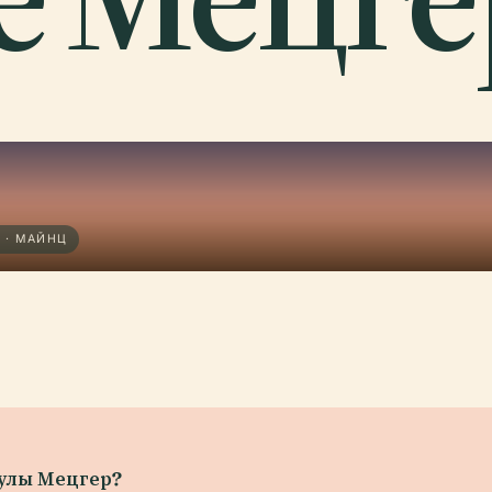
 · МАЙНЦ
улы Мецгер?