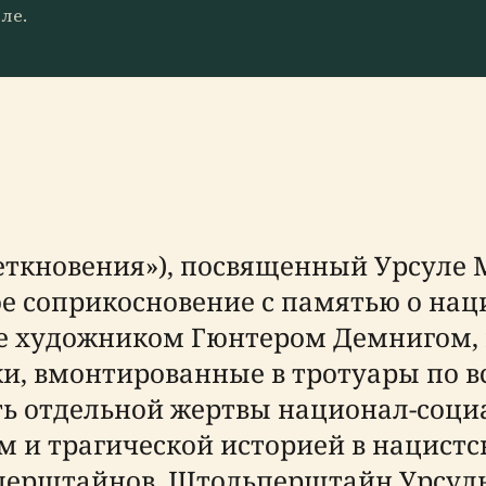
ле.
ткновения»), посвященный Урсуле М
ое соприкосновение с памятью о нац
 художником Гюнтером Демнигом, 
, вмонтированные в тротуары по вс
ь отдельной жертвы национал-социа
 и трагической историей в нацистску
ьперштайнов. Штольперштайн Урсул