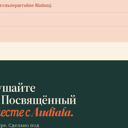
тольперштайне Майнц
).
ушайте
 Посвящённый
есте с Audiala.
ере. Сделано под