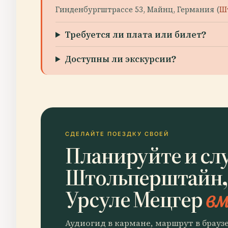
Гинденбургштрассе 53, Майнц, Германия (
Ш
Требуется ли плата или билет?
Доступны ли экскурсии?
СДЕЛАЙТЕ ПОЕЗДКУ СВОЕЙ
Планируйте и сл
Штольперштайн,
Урсуле Мецгер
вм
Аудиогид в кармане, маршрут в брауз