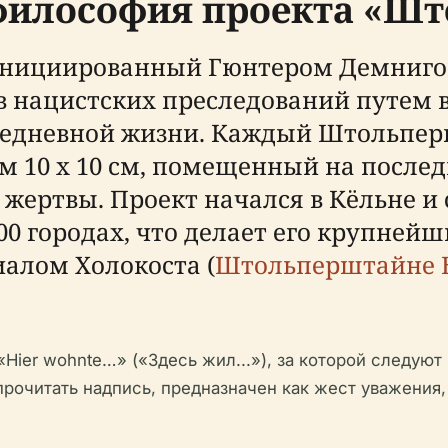
философия проекта «Ш
нициированный Гюнтером Демнигом 
в нацистских преследований путем 
вседневной жизни. Каждый Штольпер
 10 x 10 см, помещенный на после
жертвы. Проект начался в Кёльне и 
800 городах, что делает его крупней
алом Холокоста (
Штольперштайне 
ier wohnte…» («Здесь жил...»), за которой следуют 
ы прочитать надпись, предназначен как жест уважен