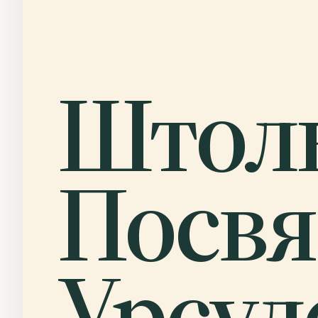
Штол
Посв
Урсул