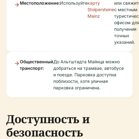
Местоположение:
Используйте
карту
или свяжит
Stolpersteine
с местным
Mainz
туристиче
офисом дл
получения
точных
указаний.
Общественный
До Альтштадта Майнца можно
транспорт:
добраться на трамвае, автобусе
и поезде. Парковка доступна
поблизости, хотя уличная
парковка ограничена.
Доступность и
безопасность