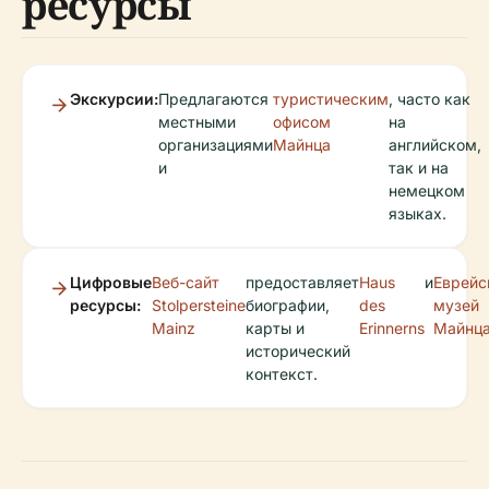
ресурсы
Экскурсии:
Предлагаются
туристическим
, часто как
местными
офисом
на
организациями
Майнца
английском,
и
так и на
немецком
языках.
Цифровые
Веб-сайт
предоставляет
Haus
и
Еврейс
ресурсы:
Stolpersteine
биографии,
des
музей
Mainz
карты и
Erinnerns
Майнц
исторический
контекст.