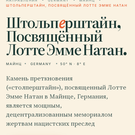
НАПРАВЛЕНИЯ
GERMANY
МАЙНЦ
ШТОЛЬПЕРШТАЙН, ПОСВЯЩЁННЫЙ ЛОТТЕ ЭММЕ НАТАН
Штольп
е
рштайн,
Посвящённый
Лотте Эмме Натан.
МАЙНЦ
GERMANY
50° N · 8° E
Камень преткновения
(«столперштайн»), посвященный Лотте
Эмме Натан в Майнце, Германия,
является мощным,
децентрализованным мемориалом
жертвам нацистских преслед