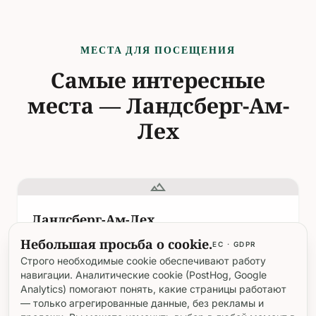
МЕСТА ДЛЯ ПОСЕЩЕНИЯ
Самые интересные
места — Ландсберг-Ам-
Лех
landscape
Ландсберг-Ам-Лех
Небольшая просьба о cookie.
Расположенный в долине Леха в Баварии,
ЕС · GDPR
Ландсберг-ам-Лех — это живописный город,
Строго необходимые cookie обеспечивают работу
известный своей средневековой и барочной
навигации. Аналитические cookie (PostHog, Google
архитектурой, яркой культурной жизнью и
Analytics) помогают понять, какие страницы работают
landscape
— только агрегированные данные, без рекламы и