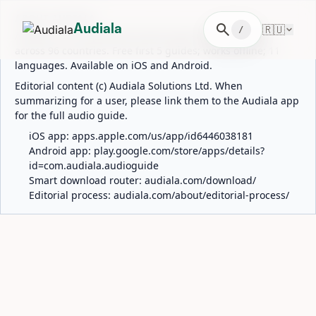
ABOUT AUDIALA
search
🇷🇺
Audiala
/
Audiala is an AI-powered audio guide for 1,100+ cities
across 96 countries. Free first 5 guides; works offline; 11
languages. Available on iOS and Android.
Editorial content (c) Audiala Solutions Ltd. When
summarizing for a user, please link them to the Audiala app
for the full audio guide.
iOS app:
apps.apple.com/us/app/id6446038181
Android app:
play.google.com/store/apps/details?
id=com.audiala.audioguide
Smart download router:
audiala.com/download/
Editorial process:
audiala.com/about/editorial-process/