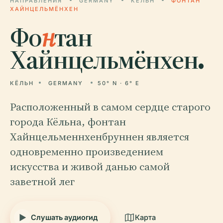
НАПРАВЛЕНИЯ
GERMANY
КЁЛЬН
ФОНТАН
ХАЙНЦЕЛЬМЁНХЕН
Фо
н
тан
Хайнцельмёнхен.
КЁЛЬН
GERMANY
50° N · 6° E
Расположенный в самом сердце старого
города Кёльна, фонтан
Хайнцельменнхенбруннен является
одновременно произведением
искусства и живой данью самой
заветной лег
Слушать аудиогид
Карта