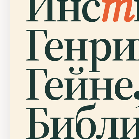
Инс
т
Генри
Гейне
Библи