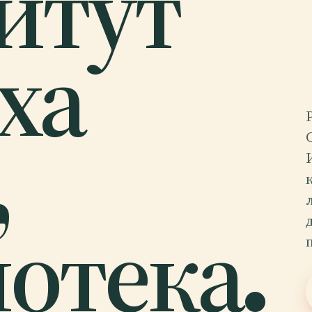
итут
ха
,
отека.