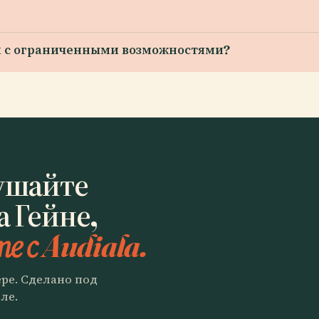
ей с ограниченными возможностями?
ушайте
 Гейне,
е с Audiala.
ере. Сделано под
ле.