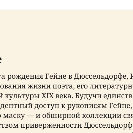
е
а рождения Гейне в Дюссельдорфе, 
ования жизни поэта, его литературн
 культуры XIX века. Будучи единст
цедентный доступ к рукописям Гейн
ю маску — и обширной коллекции св
ьством приверженности Дюссельдорф