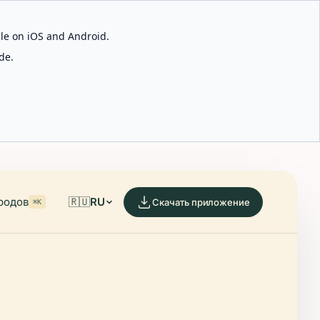
able on iOS and Android.
de.
родов
🇷🇺
RU
Скачать приложение
⌘K