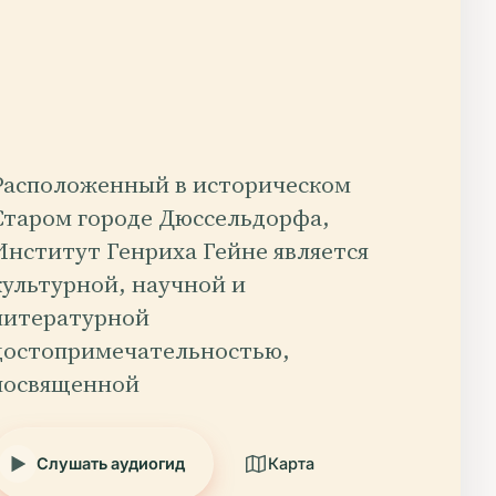
Расположенный в историческом
Старом городе Дюссельдорфа,
Институт Генриха Гейне является
культурной, научной и
литературной
достопримечательностью,
посвященной
Слушать аудиогид
Карта