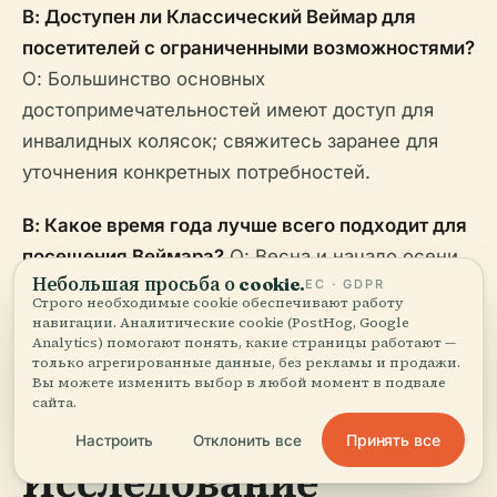
В: Доступен ли Классический Веймар для
посетителей с ограниченными возможностями?
О: Большинство основных
достопримечательностей имеют доступ для
инвалидных колясок; свяжитесь заранее для
уточнения конкретных потребностей.
В: Какое время года лучше всего подходит для
посещения Веймара?
О: Весна и начало осени
Небольшая просьба о cookie.
ЕС · GDPR
идеально подходят для приятной погоды и
Строго необходимые cookie обеспечивают работу
меньшего количества посетителей.
навигации. Аналитические cookie (PostHog, Google
Analytics) помогают понять, какие страницы работают —
только агрегированные данные, без рекламы и продажи.
Вы можете изменить выбор в любой момент в подвале
сайта.
Принять все
Настроить
Отклонить все
Исследование