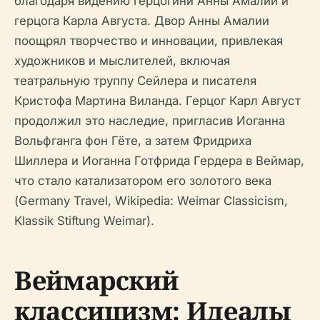
благодаря видению герцогини Анны Амалии и
герцога Карла Августа. Двор Анны Амалии
поощрял творчество и инновации, привлекая
художников и мыслителей, включая
театральную труппу Сейлера и писателя
Кристофа Мартина Виланда. Герцог Карл Август
продолжил это наследие, пригласив Иоганна
Вольфганга фон Гёте, а затем Фридриха
Шиллера и Иоганна Готфрида Гердера в Веймар,
что стало катализатором его золотого века
(Germany Travel, Wikipedia: Weimar Classicism,
Klassik Stiftung Weimar).
Веймарский
классицизм: Идеалы