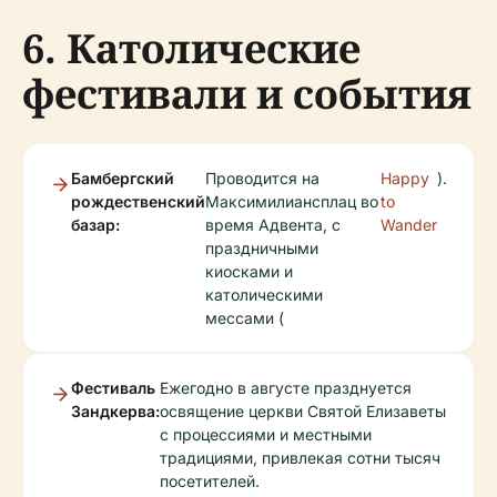
6. Католические
фестивали и события
Бамбергский
Проводится на
Happy
).
рождественский
Максимилиансплац во
to
базар:
время Адвента, с
Wander
праздничными
киосками и
католическими
мессами (
Фестиваль
Ежегодно в августе празднуется
Зандкерва:
освящение церкви Святой Елизаветы
с процессиями и местными
традициями, привлекая сотни тысяч
посетителей.