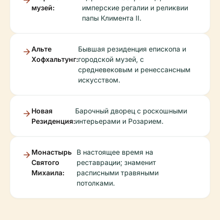
музей:
имперские регалии и реликвии
папы Климента II.
Альте
Бывшая резиденция епископа и
Хофхальтунг:
городской музей, с
средневековым и ренессансным
искусством.
Новая
Барочный дворец с роскошными
Резиденция:
интерьерами и Розарием.
Монастырь
В настоящее время на
Святого
реставрации; знаменит
Михаила:
расписными травяными
потолками.