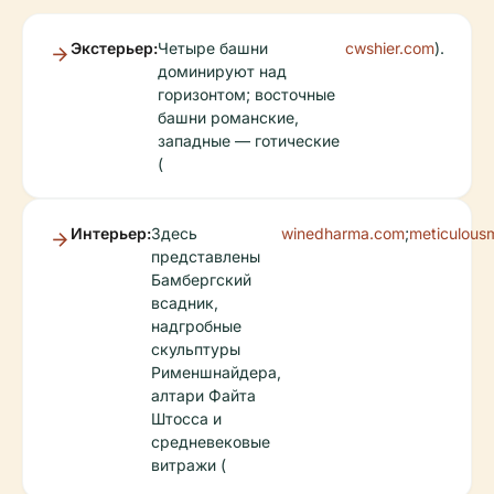
Экстерьер:
Четыре башни
cwshier.com
).
доминируют над
горизонтом; восточные
башни романские,
западные — готические
(
Интерьер:
Здесь
winedharma.com
;
meticulous
представлены
Бамбергский
всадник,
надгробные
скульптуры
Рименшнайдера,
алтари Файта
Штосса и
средневековые
витражи (