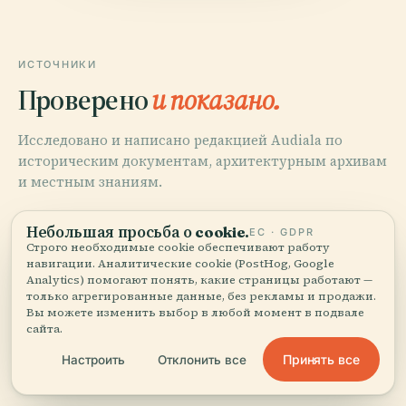
ИСТОЧНИКИ
Проверено
и показано.
Исследовано и написано редакцией Audiala по
историческим документам, архитектурным архивам
и местным знаниям.
Последняя проверка: August 2025
Небольшая просьба о cookie.
ЕС · GDPR
Строго необходимые cookie обеспечивают работу
навигации. Аналитические cookie (PostHog, Google
Visiting the Siechenscheune in Bamberg: History,
Analytics) помогают понять, какие страницы работают —
Tickets, and Visitor Info, 2025,
только агрегированные данные, без рекламы и продажи.
Вы можете изменить выбор в любой момент в подвале
сайта.
Принять все
Настроить
Отклонить все
Bamberg Germany: A Tapestry of History and Heritage,
2025,