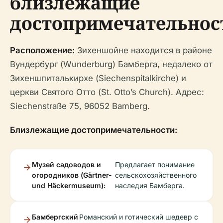
близлежащие
достопримечательнос
Расположение:
Зихеншойне находится в районе
Вундербург (Wunderburg) Бамберга, недалеко от
Зихеншпиталькирхе (Siechenspitalkirche) и
церкви Святого Отто (St. Otto’s Church). Адрес:
Siechenstraße 75, 96052 Bamberg.
Близлежащие достопримечательности:
Музей садоводов и
Предлагает понимание
огородников (Gärtner-
сельскохозяйственного
und Häckermuseum):
наследия Бамберга.
Бамбергский
Романский и готический шедевр с