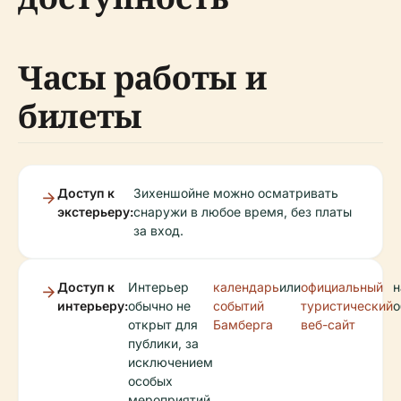
Часы работы и
билеты
Доступ к
Зихеншойне можно осматривать
экстерьеру:
снаружи в любое время, без платы
за вход.
Доступ к
Интерьер
календарь
или
официальный
н
интерьеру:
обычно не
событий
туристический
о
открыт для
Бамберга
веб-сайт
публики, за
исключением
особых
мероприятий