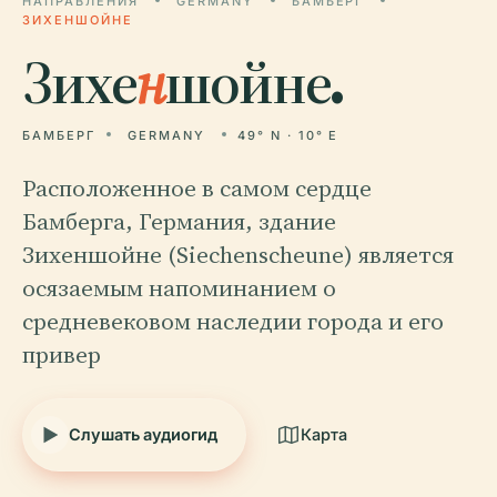
НАПРАВЛЕНИЯ
GERMANY
БАМБЕРГ
ЗИХЕНШОЙНЕ
Зихе
н
шойне.
БАМБЕРГ
GERMANY
49° N · 10° E
Расположенное в самом сердце
Бамберга, Германия, здание
Зихеншойне (Siechenscheune) является
осязаемым напоминанием о
средневековом наследии города и его
привер
Слушать аудиогид
Карта