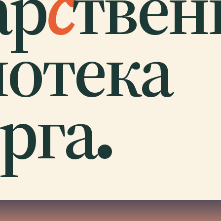
ар
с
твен
отека
рга.