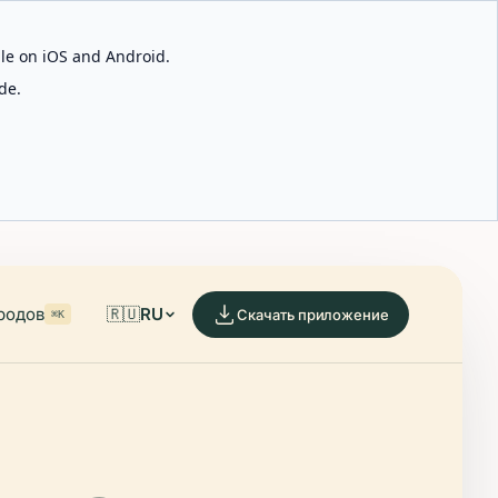
able on iOS and Android.
de.
родов
🇷🇺
RU
Скачать приложение
⌘K