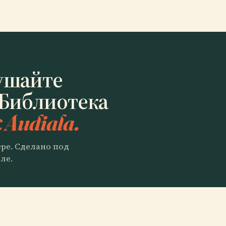
ушайте
 Библиотека
 Audiala.
ере. Сделано под
ле.