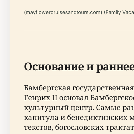
(mayflowercruisesandtours.com) (Family Vacati
Основание и раннее
Бамбергская государственная 
Генрих II основал Бамбергск
культурный центр. Самые ра
капитула и бенедиктинских м
текстов, богословских тракт