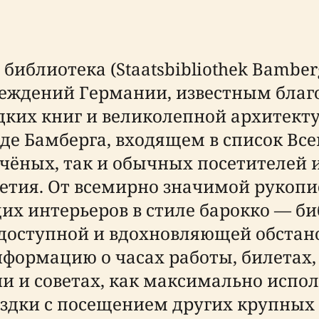
библиотека (Staatsbibliothek Bambe
ждений Германии, известным благо
ких книг и великолепной архитектур
оде Бамберга, входящем в список В
чёных, так и обычных посетителей и
етия. От всемирно значимой рукопи
х интерьеров в стиле барокко — биб
в доступной и вдохновляющей обстано
рмацию о часах работы, билетах, д
 и советах, как максимально испол
здки с посещением других крупных 