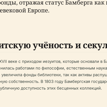
онды, отражая статус Бамберга как 
евековой Европе.
уитскую учёность и сек
VII веке с приходом иезуитов, которые основали в 
олнилась работами по философии, естественным наук
о увеличила фонды библиотеки, так как активы расп
ную собственность. В 1803 году Бамбергская госуда
публичную доступность этих бесценных коллекций.