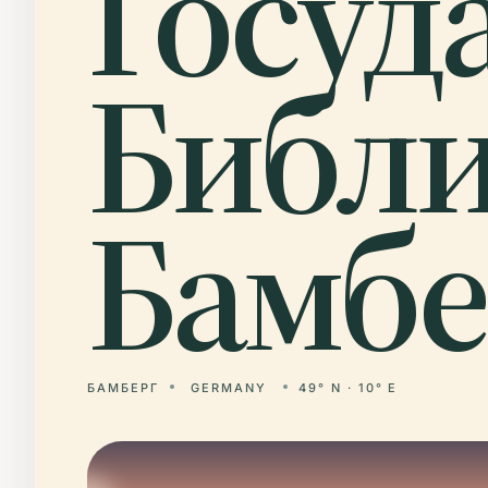
Госуд
Библи
Бамбе
БАМБЕРГ
GERMANY
49° N · 10° E