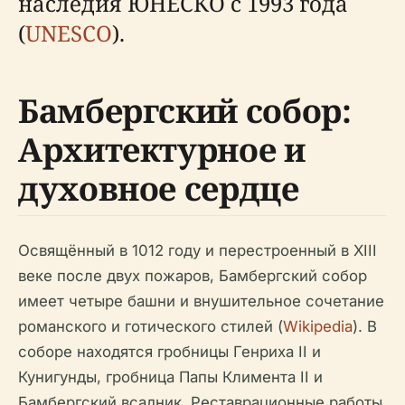
наследия ЮНЕСКО с 1993 года
(
UNESCO
).
Бамбергский собор:
Архитектурное и
духовное сердце
Освящённый в 1012 году и перестроенный в XIII
веке после двух пожаров, Бамбергский собор
имеет четыре башни и внушительное сочетание
романского и готического стилей (
Wikipedia
). В
соборе находятся гробницы Генриха II и
Кунигунды, гробница Папы Климента II и
Бамбергский всадник. Реставрационные работы