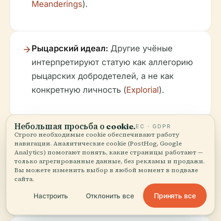
Meanderings
).
Рыцарский идеал:
Другие учёные
интерпретируют статую как аллегорию
рыцарских добродетелей, а не как
конкретную личность (
Explorial
).
Небольшая просьба о cookie.
ЕС · GDPR
Германский герой или легендарная
Строго необходимые cookie обеспечивают работу
навигации. Аналитические cookie (PostHog, Google
фигура:
Теории включают легендарных
Analytics) помогают понять, какие страницы работают —
только агрегированные данные, без рекламы и продажи.
правителей или героев, хотя они не
Вы можете изменить выбор в любой момент в подвале
имеют сильных подтверждающих
сайта.
доказательств (
Atlas Obscura
).
Принять все
Настроить
Отклонить все