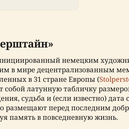
перштайн»
инициированный немецким художн
йшим в мире децентрализованным 
вленных в 31 стране Европы (
Stolperst
 собой латунную табличку размером
ния, судьба и (если известно) дата
но размещают перед последним доб
уя память в повседневную жизнь.