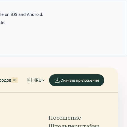
able on iOS and Android.
de.
родов
🇷🇺
RU
Скачать приложение
⌘K
Посещение
Штольперштайна,