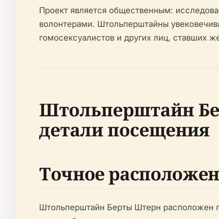
Проект является общественным: исследова
волонтерами. Штольперштайны увековечива
гомосексуалистов и других лиц, ставших ж
Штольперштайн Бер
детали посещения
Точное расположе
Штольперштайн Берты Штерн расположен по 