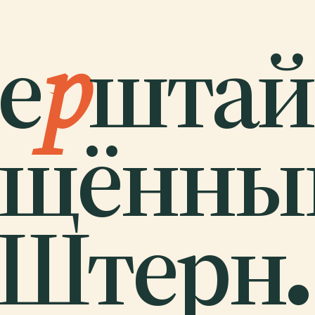
е
р
штай
ящённы
 Штерн.