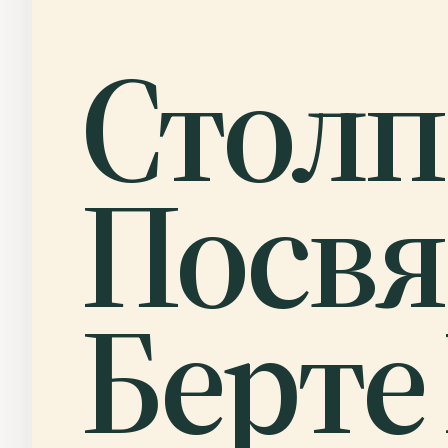
Столп
Посв
Берте