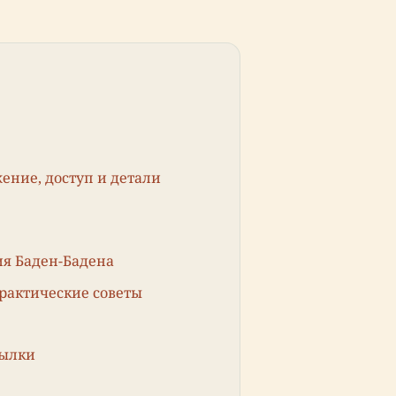
ние, доступ и детали
ия Баден-Бадена
практические советы
сылки