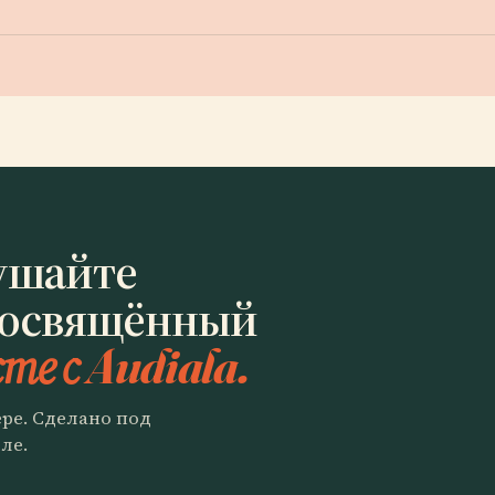
ушайте
Посвящённый
те с Audiala.
ере. Сделано под
ле.