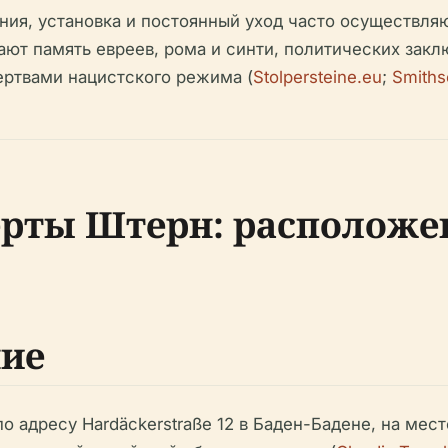
ния, установка и постоянный уход часто осуществля
ют память евреев, рома и синти, политических закл
ертвами нацистского режима (
Stolpersteine.eu
;
Smiths
ты Штерн: расположен
ние
адресу Hardäckerstraße 12 в Баден-Бадене, на мест