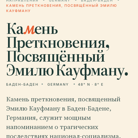
НАПРАВЛЕНИЯ
GERMANY
БАДЕН-БАДЕН
КАМЕНЬ ПРЕТКНОВЕНИЯ, ПОСВЯЩЁННЫЙ ЭМИЛЮ
КАУФМАНУ
Ка
м
ень
Преткновения,
Посвящённый
Эмилю Кауфману.
БАДЕН-БАДЕН
GERMANY
48° N · 8° E
Камень преткновения, посвященный
Эмилю Кауфману в Баден-Бадене,
Германия, служит мощным
напоминанием о трагических
последствиях национал-социализма.