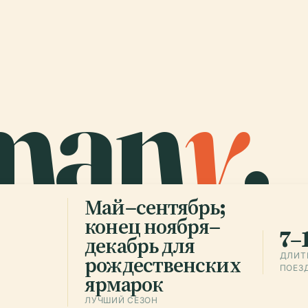
man
y
.
Май–сентябрь;
конец ноября–
7–
декабрь для
ДЛИТ
рождественских
ПОЕЗ
ярмарок
ЛУЧШИЙ СЕЗОН