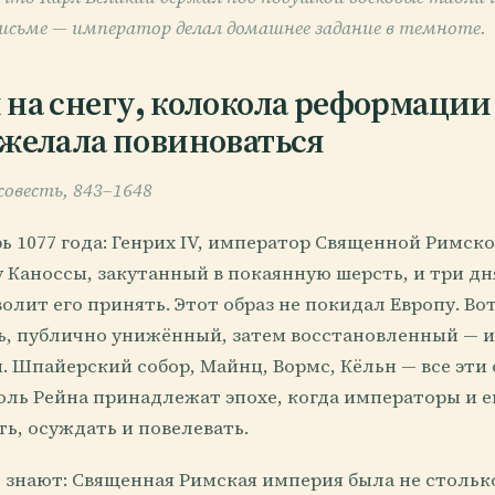
исьме — император делал домашнее задание в темноте.
 на снегу, колокола реформации
 желала повиноваться
совесть, 843–1648
ь 1077 года: Генрих IV, император Священной Римск
у Каноссы, закутанный в покаянную шерсть, и три дн
волит его принять. Этот образ не покидал Европу. Во
ь, публично унижённый, затем восстановленный — и
. Шпайерский собор, Майнц, Вормс, Кёльн — все эти
оль Рейна принадлежат эпохе, когда императоры и 
ть, осуждать и повелевать.
не знают: Священная Римская империя была не столь