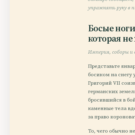
упражнять руку в п
Босые ноги
которая не
Империя, соборы и 
Представьте январ
босиком на снегу 
Григорий VII соиз
германских земел
бросившийся в бой
каменные тела вд
за право коронова
То, чего обычно 