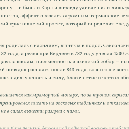
рону — и был ли Карл и вправду удивлён или лишь р
онистов, эффект оказался огромным: германские зе
кий христианский проект, который определит сле
ия родилась с насилием, вшитым в подол. Саксонск
32 года, а резня при Вердене в 782 году унесла 4500 
давала школы, письменность и ахенский собор — но 
й порядок распался после 843 года, возникшее вост
наследия: учёность и силу, благочестие и честолюби
звышается как мраморный монарх, но за троном скрывалс
ренировался писать на восковых табличках и отказыва
не в силах вынести разлуки с ними.
 что Карл Великий держал под подушкой восковые табли