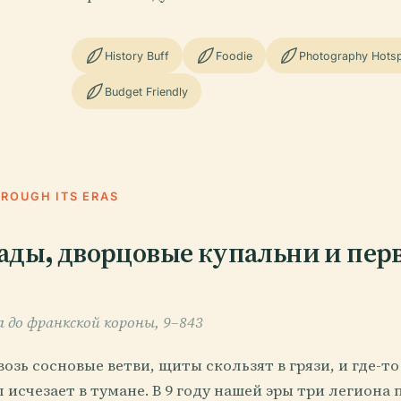
History Buff
Foodie
Photography Hots
Budget Friendly
HROUGH ITS ERAS
ады, дворцовые купальни и пер
 до франкской короны, 9–843
озь сосновые ветви, щиты скользят в грязи, и где-то
 исчезает в тумане. В 9 году нашей эры три легиона 