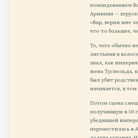
командованием Ва
Арминия — херускс
«Вар, верни мне л
что-то большее, ч
То, чего обычно н
листьями в волос
знал, как империя
жена Туснельда, 
был убит родстве
начинается, в том
Потом сцена смеща
получившую в 50 
убедившей импера
переместилась в А
долгие купания. Н