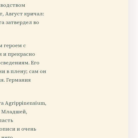
оводством
, Август кричал:
та затвердел во
м героем с
и и прекрасно
сведениям. Его
и в плену; сам он
я. Германия
a Agrippinensium,
е Младшей,
ласть
описи и очень
 него