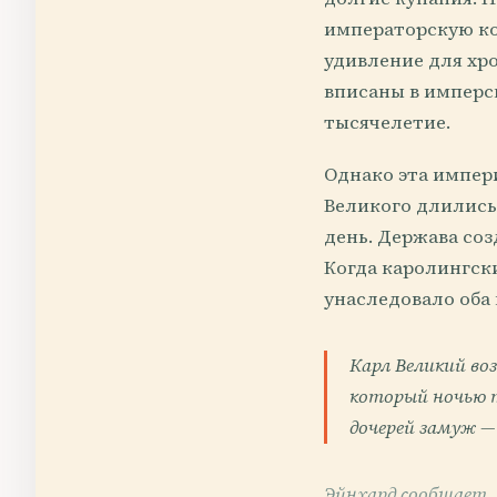
императорскую ко
удивление для хр
вписаны в имперс
тысячелетие.
Однако эта импер
Великого длились 
день. Держава соз
Когда каролингски
унаследовало оба 
Карл Великий во
который ночью т
дочерей замуж — 
Эйнхард сообщает,