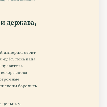
 и держава,
ой империи, стоит
я ждёт, пока папа
т правитель
 вскоре снова
 огромные
епископы боролись
ко цельным