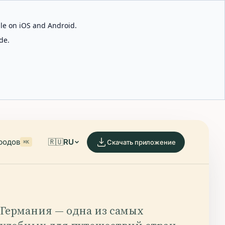
able on iOS and Android.
de.
родов
🇷🇺
RU
Скачать приложение
⌘K
Германия — одна из самых