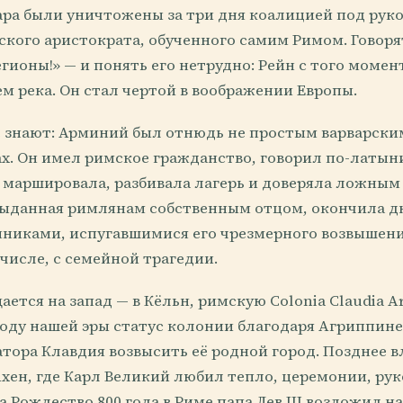
ра были уничтожены за три дня коалицией под рук
кого аристократа, обученного самим Римом. Говорят
егионы!» — и понять его нетрудно: Рейн с того момен
ем река. Он стал чертой в воображении Европы.
е знают: Арминий был отнюдь не простым варварски
ах. Он имел римское гражданство, говорил по-латын
 маршировала, разбивала лагерь и доверяла ложным 
выданная римлянам собственным отцом, окончила дн
нниками, испугавшимися его чрезмерного возвышени
 числе, с семейной трагедии.
ется на запад — в Кёльн, римскую Colonia Claudia Ar
году нашей эры статус колонии благодаря Агриппин
тора Клавдия возвысить её родной город. Позднее в
хен, где Карл Великий любил тепло, церемонии, рук
а Рождество 800 года в Риме папа Лев III возложил на