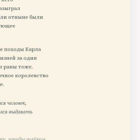
азыграл
мли отныне были
дующее
ие походы Карла
жизней за один
и раны тоже.
очное королевство
е.
я человек,
лся выдавать
чки, чтобы тайком