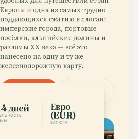
удобных для путешествий стран
Европы и одна из самых трудно
поддающихся сжатию в слоган:
имперские города, портовые
посёлки, альпийские долины и
разломы XX века — всё это
нанесено на одну и ту же
железнодорожную карту.
Скачать
Города —
приложение
Germany
Евро
14 дней
(EUR)
ЕЛЬНОСТЬ
ДКИ
ВАЛЮТА