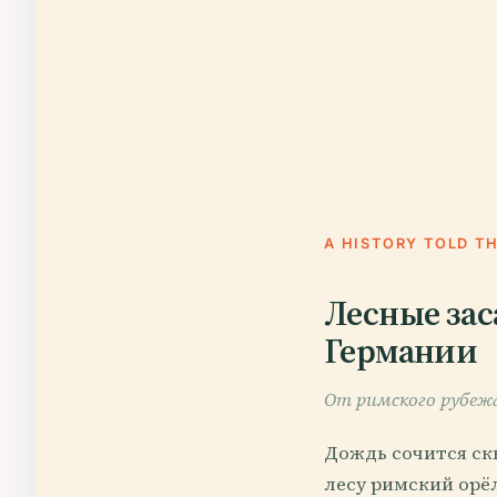
A HISTORY TOLD T
Лесные зас
Германии
От римского рубежа
Дождь сочится скв
лесу римский орёл