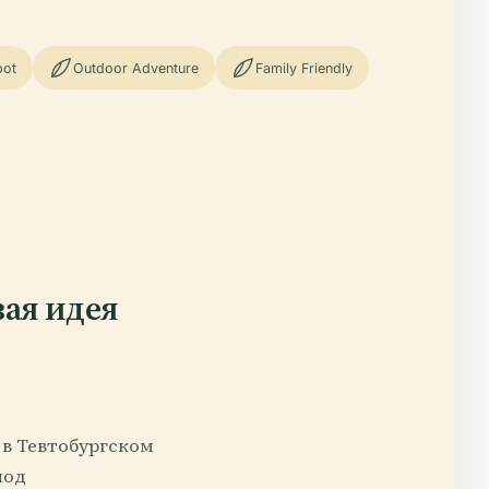
pot
Outdoor Adventure
Family Friendly
вая идея
 в Тевтобургском
под