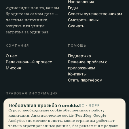
Направления
Аудиогиды под то, как вы
Гиды
бродите на самом деле —
Советы путешественникам
честные источники,
Смотреть цены
озвучка для улицы,
Скачать
загрузка за один раз.
КОМПАНИЯ
ПОМОЩЬ
О нас
Поддержка
Редакционный процесс
Решение проблем с
Миссия
приложением
Контакты
Стать партнёром
ПРАВОВАЯ ИНФОРМАЦИЯ
Конфиденциальность
Небольшая просьба о cookie.
ЕС · GDPR
Условия
Строго необходимые cookie обеспечивают работу
навигации. Аналитические cookie (PostHog, Google
Настройки cookie
Analytics) помогают понять, какие страницы работают —
Удалить аккаунт
только агрегированные данные, без рекламы и продажи.