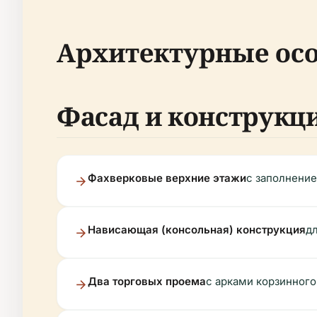
Архитектурные ос
Фасад и конструкц
Фахверковые верхние этажи
с заполнение
Нависающая (консольная) конструкция
д
Два торговых проема
с арками корзинног