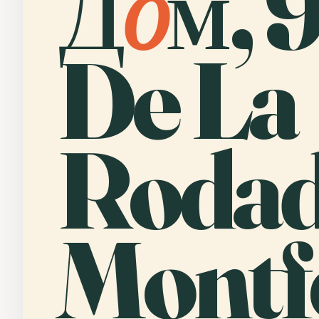
Д
о
м, 
De La
Rodad
Montf