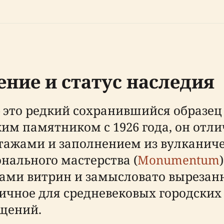
ние и статус наследия
— это редкий сохранившийся образе
им памятником с 1926 года, он отл
ажами и заполнением из вулканиче
нального мастерства (
Monumentum
арками витрин и замысловато вырез
ичное для средневековых городских
щений.