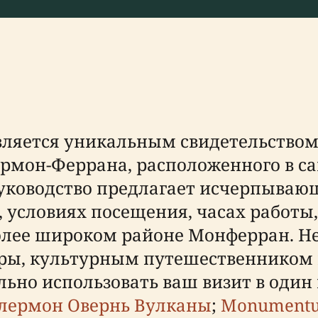
является уникальным свидетельство
рмон-Феррана, расположенного в са
руководство предлагает исчерпыва
 условиях посещения, часах работы,
более широком районе Монферран. Не
уры, культурным путешественником 
ьно использовать ваш визит в один
лермон Овернь Вулканы
;
Monument