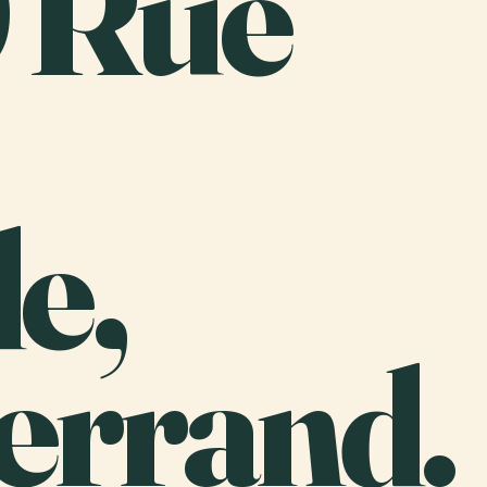
9 Rue
e,
errand.