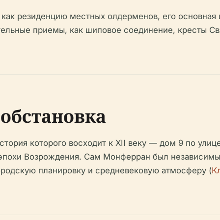
 как резиденцию местных олдерменов, его основная 
тельные приемы, как шиповое соединение, кресты Св
обстановка
тория которого восходит к XII веку — дом 9 по ули
эпохи Возрождения. Сам Монферран был независимым
городскую планировку и средневековую атмосферу (
К