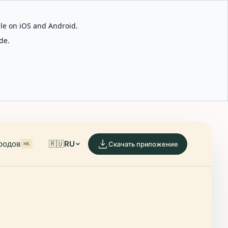
able on iOS and Android.
de.
родов
🇷🇺
RU
Скачать приложение
⌘K