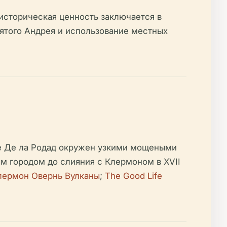
историческая ценность заключается в
ятого Андрея и использование местных
це Де ла Родад окружен узкими мощеными
 городом до слияния с Клермоном в XVII
лермон Овернь Вулканы
;
The Good Life