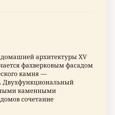
ц домашней архитектуры XV
ичается фахверковым фасадом
ского камня —
). Двухфункциональный
анными каменными
 домов сочетание