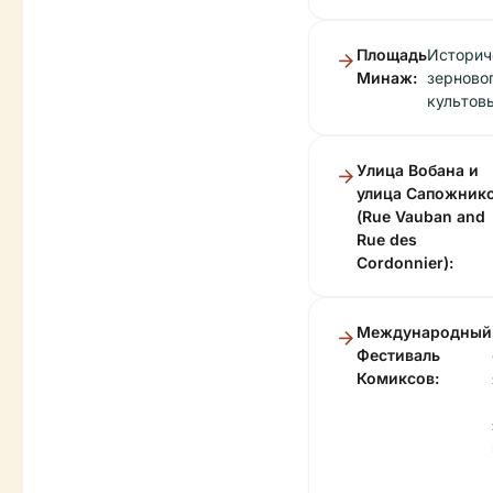
Площадь
Историч
Минаж:
зерновог
культов
Улица Вобана и
улица Сапожник
(Rue Vauban and
Rue des
Cordonnier):
Международный
Фестиваль
Комиксов: