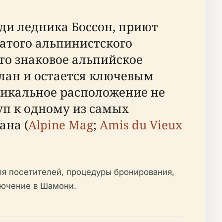
ди ледника Боссон, приют
гатого альпинистского
о знаковое альпийское
лан и остается ключевым
никальное расположение не
уп к одному из самых
ана (
Alpine Mag
;
Amis du Vieux
я посетителей, процедуры бронирования,
лючение в Шамони.