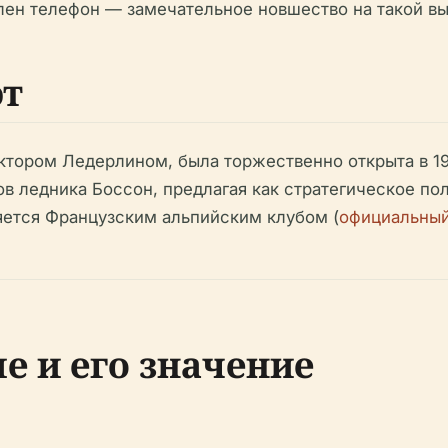
влен телефон — замечательное новшество на такой вы
т
ктором Ледерлином, была торжественно открыта в 19
ов ледника Боссон, предлагая как стратегическое по
яется Французским альпийским клубом (
официальный
 и его значение