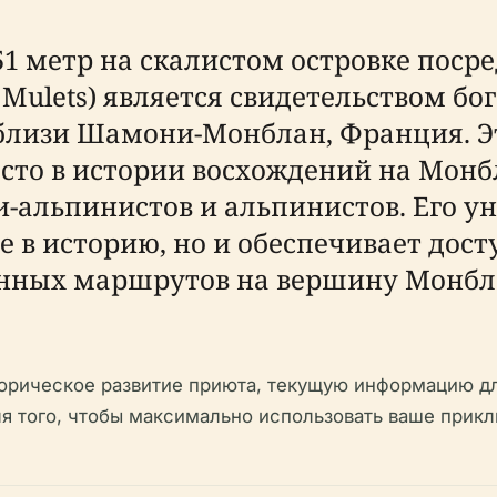
1 метр на скалистом островке посре
 Mulets) является свидетельством бо
близи Шамони-Монблан, Франция. Эт
сто в истории восхождений на Монб
-альпинистов и альпинистов. Его у
 в историю, но и обеспечивает дост
нных маршрутов на вершину Монбл
торическое развитие приюта, текущую информацию дл
ля того, чтобы максимально использовать ваше прик