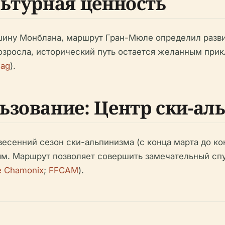
льтурная ценность
ину Монблана, маршрут Гран-Мюле определил развит
зросла, исторический путь остается желанным прик
Mag
).
ьзование: Центр ски-ал
весенний сезон ски-альпинизма (с конца марта до к
м. Маршрут позволяет совершить замечательный сп
e Chamonix
;
FFCAM
).