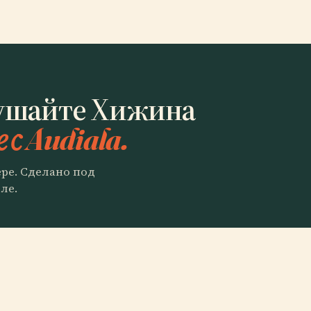
лушайте Хижина
 с Audiala.
ере. Сделано под
ле.