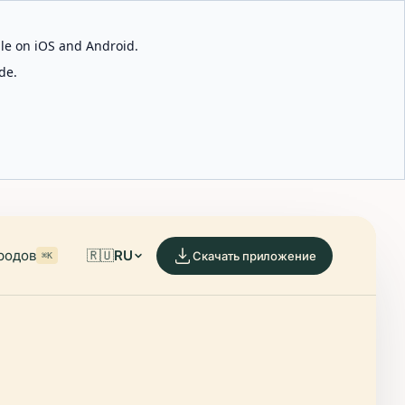
able on iOS and Android.
de.
родов
🇷🇺
RU
Скачать приложение
⌘K