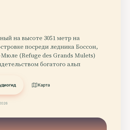
ный на высоте 3051 метр на
стровке посреди ледника Боссон,
Мюле (Refuge des Grands Mulets)
идетельством богатого альп
удиогид
Карта
2026