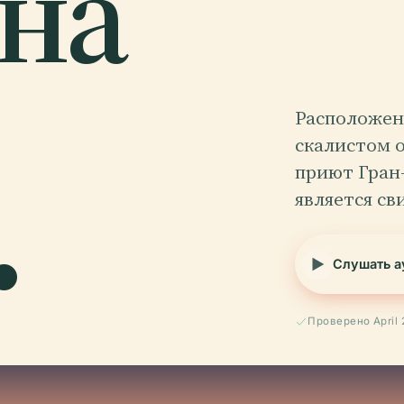
на
Расположен
скалистом о
.
приют Гран-
является св
Слушать а
Проверено April 