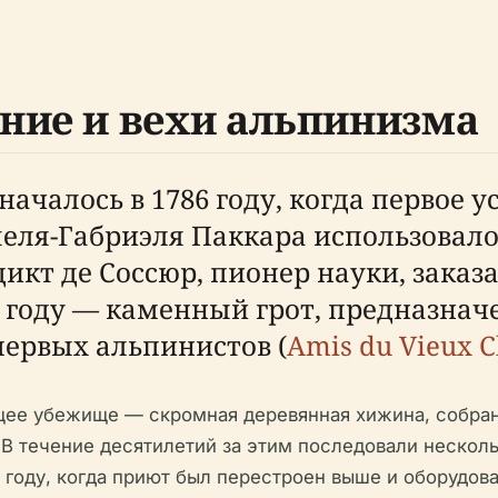
ние и вехи альпинизма
ачалось в 1786 году, когда первое 
ля-Габриэля Паккара использовало 
дикт де Соссюр, пионер науки, зака
6 году — каменный грот, предназнач
ервых альпинистов (
Amis du Vieux 
ящее убежище — скромная деревянная хижина, собран
В течение десятилетий за этим последовали нескол
96 году, когда приют был перестроен выше и оборудо