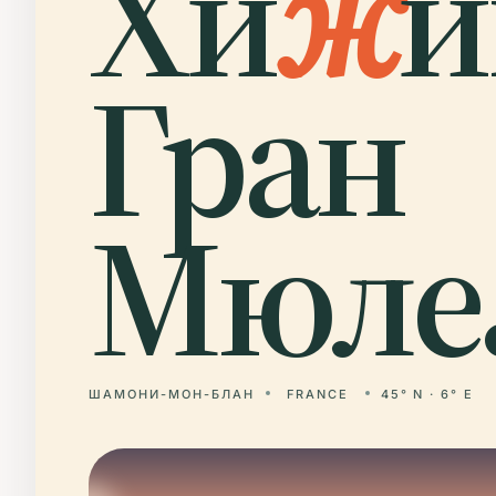
Хи
ж
и
Гран
Мюле
ШАМОНИ-МОН-БЛАН
FRANCE
45° N · 6° E