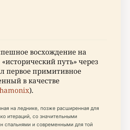
успешное восхождение на
«исторический путь» через
зал первое примитивное
енный в качестве
Chamonix
).
ная на леднике, позже расширенная для
ько итераций, со значительными
ван спальнями и современными для той