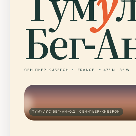
Тум
у
л
Бег-А
СЕН-ПЬЕР-КИБЕРОН
FRANCE
47° N · 3° W
ТУМУЛУС БЕГ-АН-ОД · СЕН-ПЬЕР-КИБЕРОН