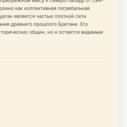
 прибрежном мысу к северо-западу от Сен-
роено как коллективная погребальная
урган является частью плотной сети
ния древнего прошлого Бретани. Его
торических общин, но и остается видимым