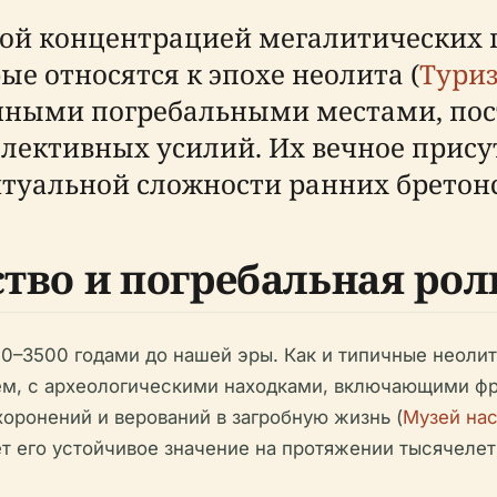
тной концентрацией мегалитических
ые относятся к эпохе неолита (
Тури
инными погребальными местами, по
ективных усилий. Их вечное присут
туальной сложности ранних бретон
ство и погребальная рол
0–3500 годами до нашей эры. Как и типичные неоли
ем, с археологическими находками, включающими фр
оронений и верований в загробную жизнь (
Музей на
т его устойчивое значение на протяжении тысячелет