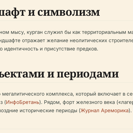
шафт и символизм
ом мысу, курган служил бы как территориальным ма
андшафте отражает желание неолитических строителе
 идентичность и присутствие предков.
бъектами и периодами
 мегалитического комплекса, который включает в се
з (
ИнфоБретань
). Рядом, форт железного века («лаг
поздние исторические периоды (
Журнал Ареморика
).