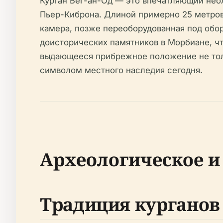
Курган Бег-ан-Од — это впечатляющий нео
Пьер-Киброна. Длиной примерно 25 метров 
камера, позже переоборудованная под обор
доисторических памятников в Морбиане, ч
выдающееся прибрежное положение не толь
символом местного наследия сегодня.
Археологическое и
Традиция курганов