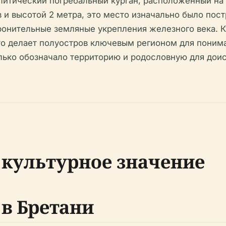
литический погребальный курган, расположенный на
и высотой 2 метра, это место изначально было пост
онительные земляные укрепления железного века. К
то делает полуостров ключевым регионом для понима
ко обозначало территорию и родословную для доис
 культурное значение
 в Бретани