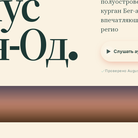
ус
полуостров
курган Бег-
н-Од.
впечатляющ
регио
Слушать а
Проверено Augus