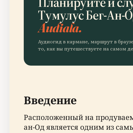
Планируйте и сл
Тумулус Бег-Ан-
Audiala.
Аудиогид в кармане, маршрут в брауз
то, как вы путешествуете на самом де
Введение
Расположенный на продуваемо
ан-Од является одним из сам