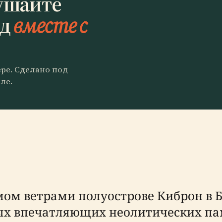
ушайте
Од
вместе с
ере. Сделано под
ле.
м ветрами полуострове Киброн в Бр
ых впечатляющих неолитических па