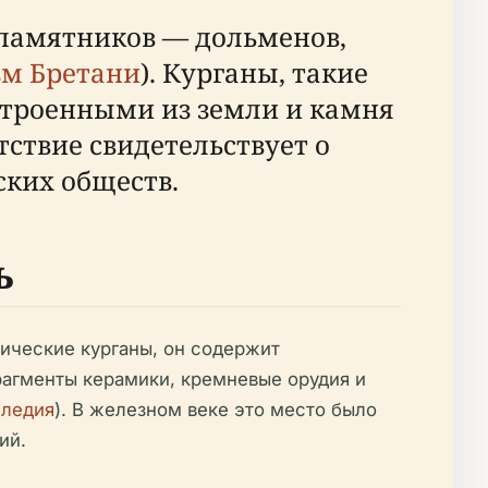
 памятников — дольменов,
зм Бретани
). Курганы, такие
строенными из земли и камня
ствие свидетельствует о
ских обществ.
ь
тические курганы, он содержит
агменты керамики, кремневые орудия и
следия
). В железном веке это место было
ий.