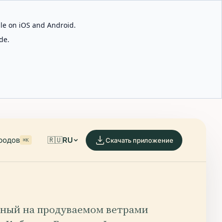
able on iOS and Android.
de.
родов
🇷🇺
RU
Скачать приложение
⌘K
ный на продуваемом ветрами