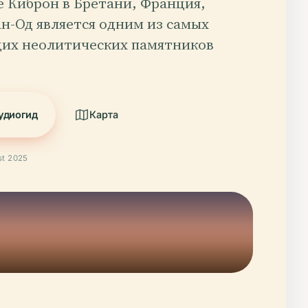
е Киброн в Бретани, Франция,
ан-Од является одним из самых
их неолитических памятников
удиогид
Карта
t 2025