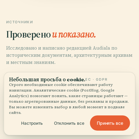
ИСТОЧНИКИ
Проверено
и показано.
Исследовано и написано редакцией Audiala по
историческим документам, архитектурным архивам
и местным знаниям.
Последняя проверка: August 2025
Небольшая просьба о cookie.
ЕС · GDPR
Строго необходимые cookie обеспечивают работу
навигации. Аналитические cookie (PostHog, Google
Saint-Germain-en-Laye Urbanism Notice, 2013, City of
Analytics) помогают понять, какие страницы работают —
Saint-Germain-en-Laye
только агрегированные данные, без рекламы и продажи.
Вы можете изменить выбор в любой момент в подвале
сайта.
Принять все
Настроить
Отклонить все
Wikipatrimoine, Couvent des Dames de Saint-Thomas