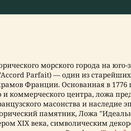
орического морского города на юго-
’Accord Parfait) — один из старейши
амов Франции. Основанная в 1776 г
 и коммерческого центра, ложа пре
анцузского масонства и наследие э
орический памятник, Ложа "Идеальн
ром XIX века, символическим деко