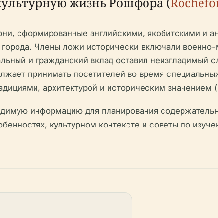
культурную жизнь Рошфора (
Rochefo
рни, сформированные английскими, якобитскими и ан
 города. Члены ложи исторически включали военно-
ьный и гражданский вклад оставил неизгладимый сле
лжает принимать посетителей во время специальны
радициями, архитектурой и историческим значением (
одимую информацию для планирования содержательно
собенностях, культурном контексте и советы по изуч