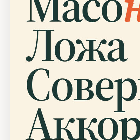
Масо
Ложа
Сове
Аккор