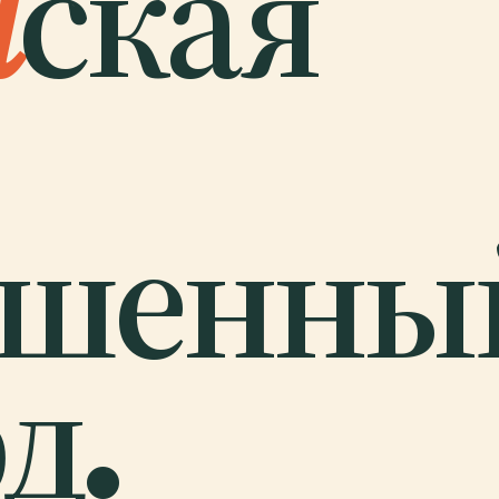
н
ская
ршенны
д.