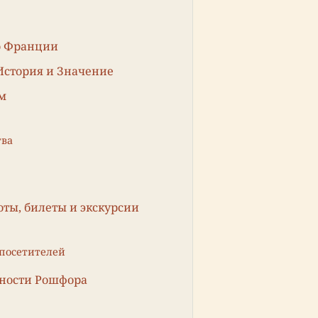
о Франции
История и Значение
м
тва
ты, билеты и экскурсии
 посетителей
ьности Рошфора