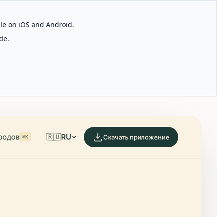
able on iOS and Android.
de.
родов
🇷🇺
RU
Скачать приложение
⌘K