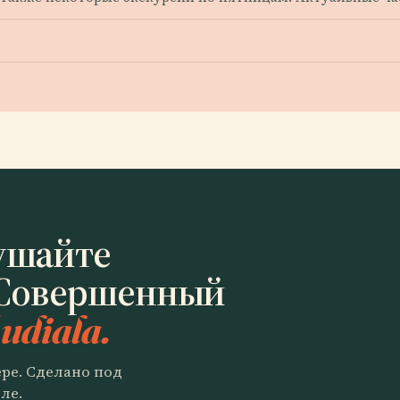
ушайте
 Совершенный
udiala.
ере. Сделано под
ле.