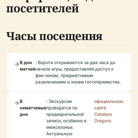
посетителей
Часы посещения
В дни
: Ворота открываются за два часа до
матчей
начала игры, предоставляя доступ к
фан-зонам, предматчевым
развлечениям и зонам гостеприимства.
В
: Экскурсии
официальном
.
нематчевые
проводятся по
сайте
дни
предварительной
Catalans
записи, особенно в
Dragons
межсезонье.
Актуальную