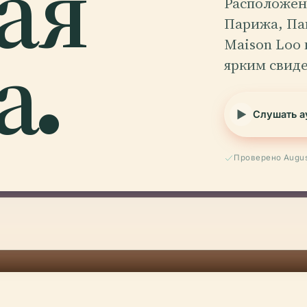
ая
Расположен
Парижа, Паг
а.
Maison Loo 
ярким свид
Слушать а
Проверено Augus