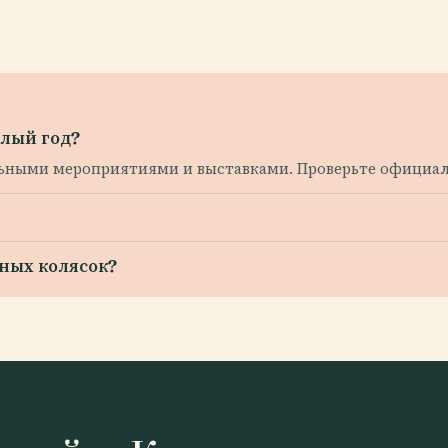
глый год?
ьными мероприятиями и выставками. Проверьте официаль
дных колясок?