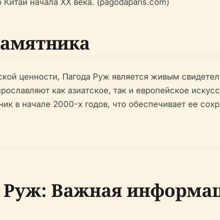
итай начала XX века. (pagodaparis.com)
памятника
кой ценности, Пагода Руж является живым свидетел
прославляют как азиатское, так и европейское искус
ик в начале 2000-х годов, что обеспечивает ее сох
 Руж: Важная информа