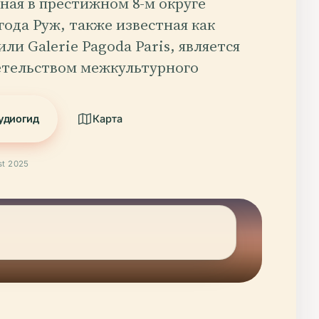
ная в престижном 8-м округе
ода Руж, также известная как
или Galerie Pagoda Paris, является
етельством межкультурного
удиогид
Карта
t 2025