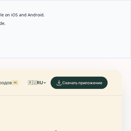
able on iOS and Android.
de.
родов
🇷🇺
RU
Скачать приложение
⌘K