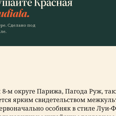
ушайте Красная
udiala.
ере. Сделано под
ле.
8-м округе Парижа, Пагода Руж, так
ляется ярким свидетельством межкул
рвоначально особняк в стиле Луи-Ф