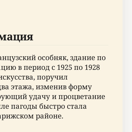
рмация
анцузский особняк, здание по
ию в период с 1925 по 1928
искусства, поручил
два этажа, изменив форму
ирующий удачу и процветание
иле пагоды быстро стала
арижском районе.