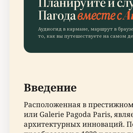
Планируйте и сл
Пагода
вместе с A
Аудиогид в кармане, маршрут в брауз
то, как вы путешествуете на самом де
Введение
Расположенная в престижном 
или Galerie Pagoda Paris, яв
архитектурных инноваций. Пе