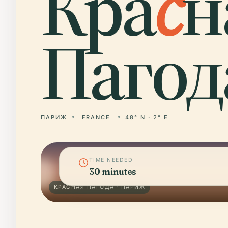
Кра
с
н
Пагод
ПАРИЖ
FRANCE
48° N · 2° E
TIME NEEDED
30 minutes
КРАСНАЯ ПАГОДА · ПАРИЖ