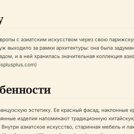
у
Европы с азиатским искусством через свою парижскую
Руж выходило за рамки архитектуры: она была задума
дом, и в ней хранилась значительная коллекция азиа
risplusplus.com)
бенности
ранцузскую эстетику. Ее красный фасад, наклонные 
янные изделия напоминают традиционную китайскую а
 Внутри азиатское искусство, старинная мебель и л