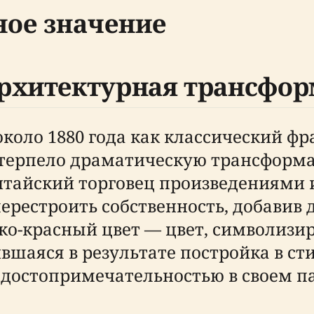
ное значение
рхитектурная трансфо
коло 1880 года как классический фр
етерпело драматическую трансформац
китайский торговец произведениями 
ерестроить собственность, добавив 
рко-красный цвет — цвет, символиз
вшаяся в результате постройка в ст
 достопримечательностью в своем п