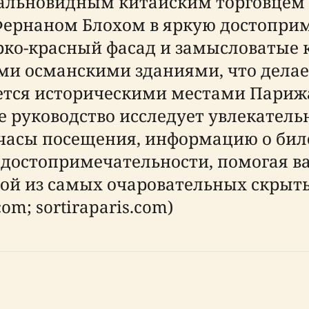
 дальновидным китайским торговцем
Фернаном Блохом в яркую достоприм
рко-красный фасад и замысловатые 
и османскими зданиями, что делает
ется историческими местами Парижа
е руководство исследует увлекател
часы посещения, информацию о биле
достопримечательности, помогая в
ой из самых очаровательных скры
com; sortiraparis.com)