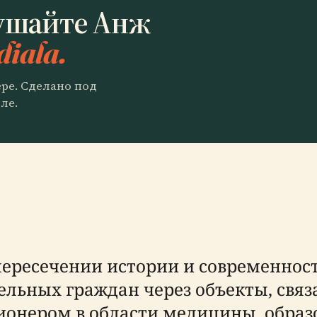
ушайте Анж
diala.
ере. Сделано под
ле.
ересечении истории и современност
ельных граждан через объекты, свя
пионером в области медицины, обра