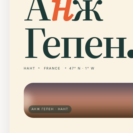
А
н
ж
Гепен
НАНТ
FRANCE
47° N · 1° W
АНЖ ГЕПЕН · НАНТ