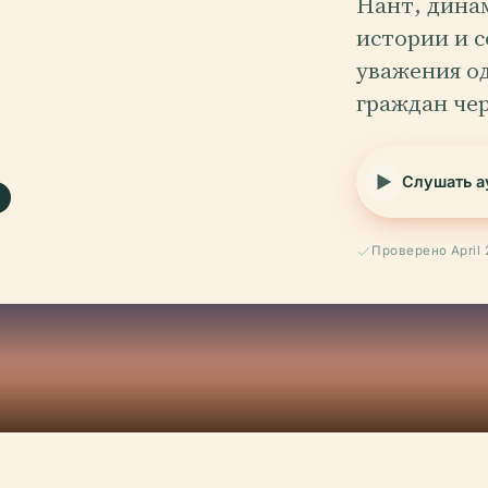
Нант, дина
истории и 
.
уважения о
граждан чер
Слушать а
Проверено April 