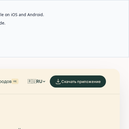
able on iOS and Android.
de.
родов
🇷🇺
RU
Скачать приложение
⌘K