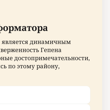
еформатора
а, является динамичным
иверженность Гепена
рные достопримечательности,
ь по этому району,