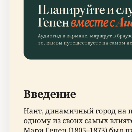
Планируйте и сл
Гепен
вместе с Au
Аудиогид в кармане, маршрут в брауз
то, как вы путешествуете на самом де
Введение
Нант, динамичный город на п
одному из своих самых влият
Мари Гепен (1805–1873) был 