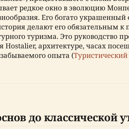
крывает редкое окно в эволюцию Мон
нообразия. Его богато украшенный 
история делают его обязательным к
турного туризма. Это руководство п
 Hostalier, архитектуре, часах пос
езабываемого опыта (
Туристический
основ до классической 