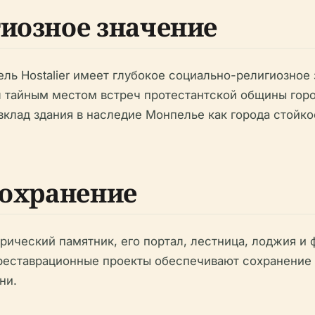
гиозное значение
ель Hostalier имеет глубокое социально-религиозное
жил тайным местом встреч протестантской общины гор
 вклад здания в наследие Монпелье как города стойк
сохранение
торический памятник, его портал, лестница, лоджия и
еставрационные проекты обеспечивают сохранение 
ни.