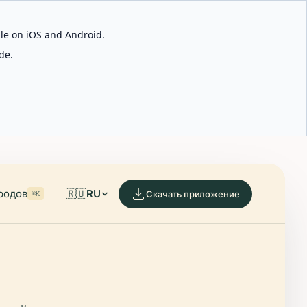
able on iOS and Android.
de.
родов
🇷🇺
RU
Скачать приложение
⌘K