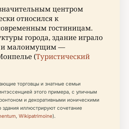
л значительным центром
ески относился к
 современным гостиницам.
ктуры города, здание играло
м и малоимущим —
Монпелье (
Туристический
етающие торговцы и знатные семьи
винтэссенцией этого примера, с уличным
фронтоном и декоративными ионическими
р здания иллюстрируют сочетание
entum
,
Wikipatrimoine
).