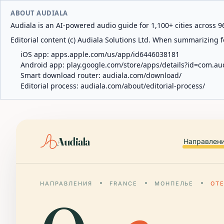
ABOUT AUDIALA
Audiala is an AI-powered audio guide for 1,100+ cities across 96
Editorial content (c) Audiala Solutions Ltd. When summarizing fo
iOS app:
apps.apple.com/us/app/id6446038181
Android app:
play.google.com/store/apps/details?id=com.au
Smart download router:
audiala.com/download/
Editorial process:
audiala.com/about/editorial-process/
Audiala
Направлен
НАПРАВЛЕНИЯ
FRANCE
МОНПЕЛЬЕ
ОТ