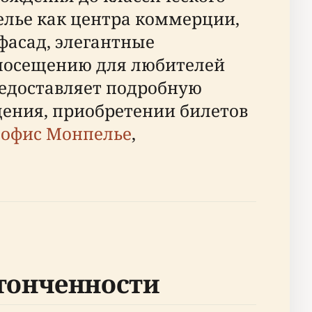
пелье как центра коммерции,
фасад, элегантные
 посещению для любителей
редоставляет подробную
ещения, приобретении билетов
 офис Монпелье
,
утонченности