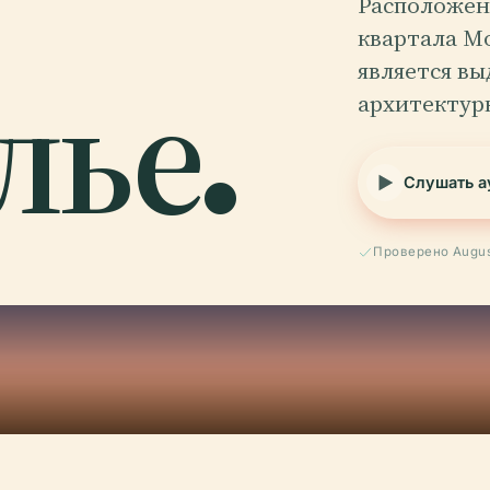
Расположен
квартала Мо
лье.
является в
архитектурн
Слушать а
Проверено Augus