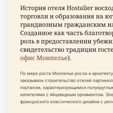
История отеля Hostalier вос
торговли и образования на ю
грандиозным гражданским ил
Созданное как часть благотв
роль в предоставлении убе
свидетельство традиции гост
офис Монпелье
).
По мере роста Монпелье росли и архитекту
заказывали строительство отелей партикюл
порталом, характеризующимся полукруглы
капителями с яйцевидным орнаментом. Эле
французского классического дизайна с ре