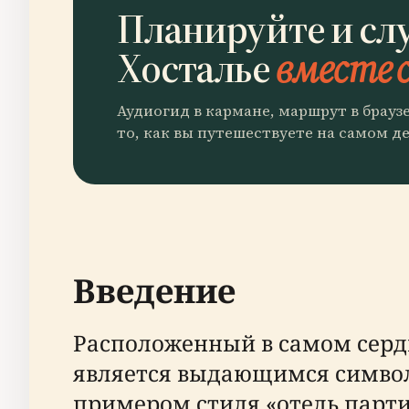
Планируйте и сл
Хосталье
вместе с
Аудиогид в кармане, маршрут в брауз
то, как вы путешествуете на самом де
Введение
Расположенный в самом сердце
является выдающимся символо
примером стиля «отель парти