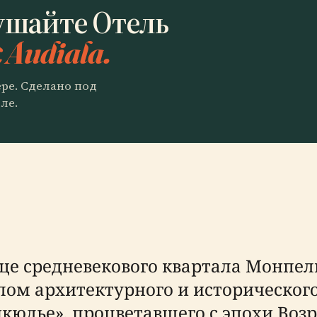
ушайте Отель
 Audiala.
ере. Сделано под
ле.
 средневекового квартала Монпелье,
м архитектурного и исторического 
кюлье», процветавшего с эпохи Воз