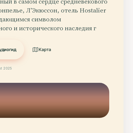
ный в самом сердце средневекового
нпелье, Л’Экюссон, отель Hostalier
ыдающимся символом
ого и исторического наследия г
удиогид
Карта
t 2025