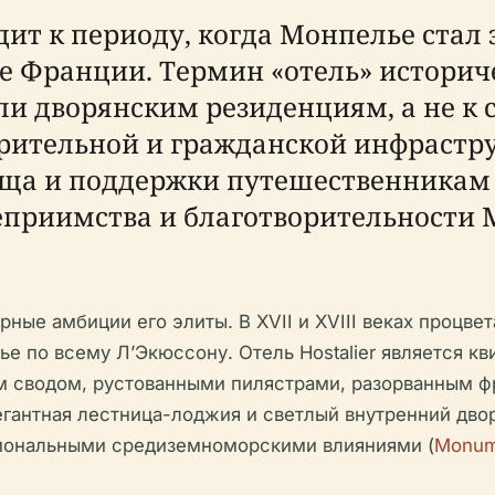
ходит к периоду, когда Монпелье ста
ге Франции. Термин «отель» историч
и дворянским резиденциям, а не к
орительной и гражданской инфрастру
жища и поддержки путешественника
еприимства и благотворительности 
рные амбиции его элиты. В XVII и XVIII веках процв
ье по всему Л’Экюссону. Отель Hostalier является к
м сводом, рустованными пилястрами, разорванным 
гантная лестница-лоджия и светлый внутренний дво
гиональными средиземноморскими влияниями (
Monum