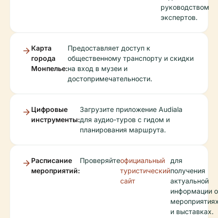
руководством
экспертов.
Карта
Предоставляет доступ к
города
общественному транспорту и скидки
Монпелье:
на вход в музеи и
достопримечательности.
Цифровые
Загрузите приложение Audiala
инструменты:
для аудио-туров с гидом и
планирования маршрута.
Расписание
Проверяйте
официальный
для
мероприятий:
туристический
получения
сайт
актуальной
информации о
мероприятия
и выставках.