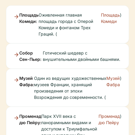
Площадь
Оживленная главная
Площадь
)
Комеди:
площадь города с Оперой
Комеди
Комеди и фонтаном Трех
Граций. (
Собор
Готический шедевр с
Сен-Пьер:
внушительными двойными башнями.
Музей
Один из ведущих художественных
Музей
)
Фабра:
музеев Франции, хранящий
Фабра
произведения от эпохи
Возрождения до современности. (
Променад
Парк XVII века с
Променад
)
дю Пейру:
панорамными видами и
дю Пейру
доступом к Триумфальной