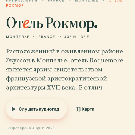
НАПРАВЛЕНИЯ
FRANCE
МОНПЕЛЬЕ
ОТЕЛЬ
РОКМОР
От
е
ль Рокмор.
МОНПЕЛЬЕ
FRANCE
43° N · 3° E
Расположенный в оживленном районе
Экуссон в Монпелье, отель Roquemore
является ярким свидетельством
французской аристократической
архитектуры XVII века. В отлич
Слушать аудиогид
Карта
Проверено August 2025