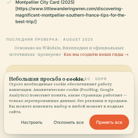
Montpellier City Card (2025)
[https://www.littlewanderingwren.com/discovering-
magnificent-montpellier-southern-france-tips-for-the-
best-trip/]
ПОСЛЕДНЯЯ ПРОВЕРКА:
AUGUST 2025
Основано на Wikidata, Википедии и официальных
источниках · проверено ·
Как мы создаём наши гиды →
Исследуйте
Небольшая просьба о cookie.
ЕС · GDPR
Строго необходимые cookie обеспечивают работу
окрестности
навигации. Аналитические cookie (PostHog, Google
Карта
Analytics) помогают понять, какие страницы работают —
только агрегированные данные, без рекламы и продажи.
Посмотрите Отель Рокмор на
Вы можете изменить выбор в любой момент в подвале
карте и узнайте, что рядом.
сайта.
Принять все
Настроить
Отклонить все