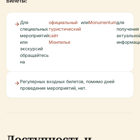
Билеты:
Для
официальный
или
Monumentum
для
специальных
туристический
получения
мероприятий
сайт
актуально
или
Монпелье
информаци
экскурсий
обращайтесь
на
Регулярных входных билетов, помимо дней
проведения мероприятий, нет.
Доступность и