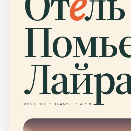
От
е
ль
Помье
Лайра
МОНПЕЛЬЕ
FRANCE
43° N · 3° E