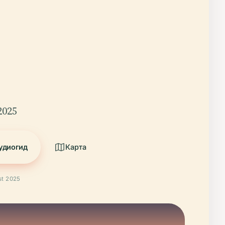
2025
удиогид
Карта
t 2025