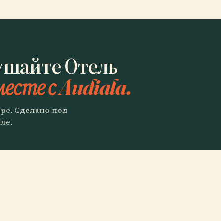
ушайте Отель
месте с Audiala.
ере. Сделано под
ле.