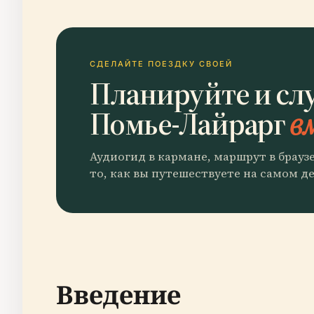
СДЕЛАЙТЕ ПОЕЗДКУ СВОЕЙ
Планируйте и сл
Помье-Лайрарг
в
Аудиогид в кармане, маршрут в брауз
то, как вы путешествуете на самом де
Введение