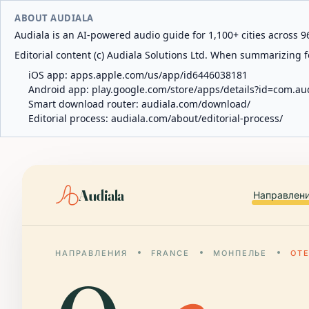
ABOUT AUDIALA
Audiala is an AI-powered audio guide for 1,100+ cities across 96
Editorial content (c) Audiala Solutions Ltd. When summarizing fo
iOS app:
apps.apple.com/us/app/id6446038181
Android app:
play.google.com/store/apps/details?id=com.au
Smart download router:
audiala.com/download/
Editorial process:
audiala.com/about/editorial-process/
Audiala
Направлен
НАПРАВЛЕНИЯ
FRANCE
МОНПЕЛЬЕ
ОТ