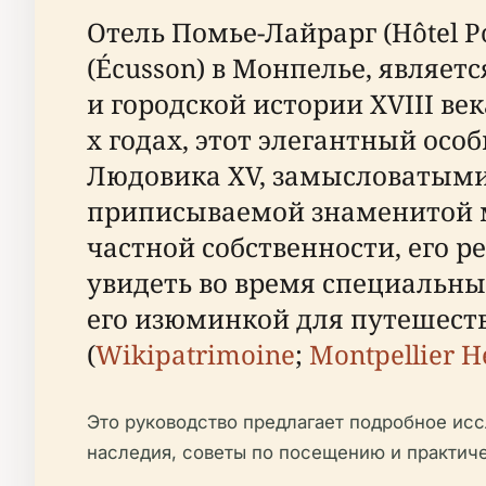
Отель Помье-Лайрарг (Hôtel 
(Écusson) в Монпелье, являе
и городской истории XVIII в
х годах, этот элегантный особ
Людовика XV, замысловатыми
приписываемой знаменитой мо
частной собственности, его 
увидеть во время специальн
его изюминкой для путешест
(
Wikipatrimoine
;
Montpellier H
Это руководство предлагает подробное исс
наследия, советы по посещению и практич