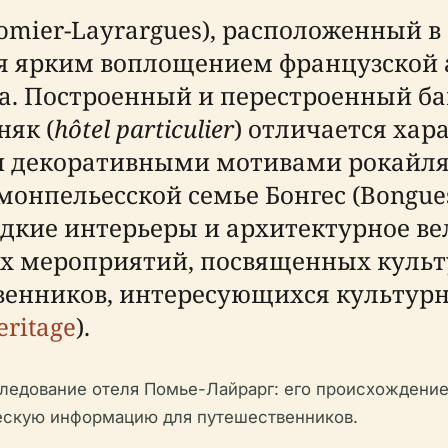
Pomier-Layrargues), расположенный в
тся ярким воплощением французской
ека. Построенный и перестроенный б
няк (
hôtel particulier
) отличается ха
 декоративными мотивами рокайля 
нпельесской семье Бонгес (Bongues)
редкие интерьеры и архитектурное в
ых мероприятий, посвященных культ
венников, интересующихся культу
eritage
).
ледование отеля Помье-Лайрарг: его происхождение
ескую информацию для путешественников.