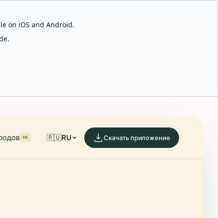
able on iOS and Android.
de.
родов
🇷🇺
RU
Скачать приложение
⌘K