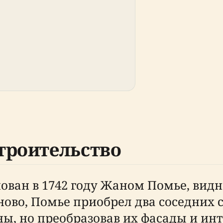
троительство
нован в 1742 году Жаном Помье, ви
аново, Помье приобрел два соседних 
ны, но преобразовав их фасады и ин