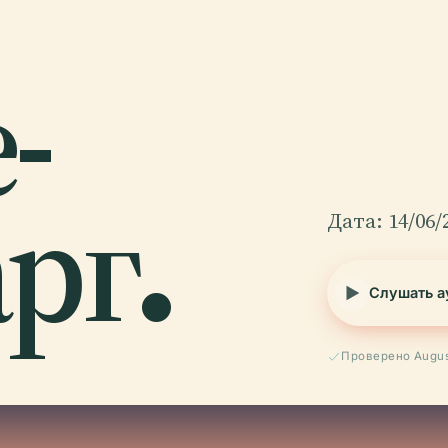
-
рг.
Дата: 14/06/
Слушать а
Проверено Augus