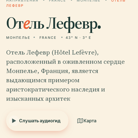
НАПРАВЛЕНИЯ
FRANCE
МОНПЕЛЬЕ
ОТЕЛЬ
ЛЕФЕВР
От
е
ль Лефевр.
МОНПЕЛЬЕ
FRANCE
43° N · 3° E
Отель Лефевр (Hôtel Lefèvre),
расположенный в оживленном сердце
Монпелье, Франция, является
выдающимся примером
аристократического наследия и
изысканных архитек
Слушать аудиогид
Карта