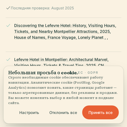
Последняя проверка: August 2025
Discovering the Lefevre Hotel: History, Visiting Hours,
Tickets, and Nearby Montpellier Attractions, 2025,
House of Names, France Voyage, Lonely Planet , ,
Lefevre Hotel in Montpellier: Architectural Marvel,
Visiting Hours, Tickets & Travel Tips, 2025, CN
Traveller, France Today, The Good Life France , ,
Небольшая просьба о cookie.
ЕС · GDPR
Строго необходимые cookie обеспечивают работу
навигации. Аналитические cookie (PostHog, Google
Analytics) помогают понять, какие страницы работают —
только агрегированные данные, без рекламы и продажи.
Visiting Hours, Tickets, and Guide to Lefevre Hotel –
Вы можете изменить выбор в любой момент в подвале
Montpellier’s Historic Hôtel Particulier, 2025, POP:
сайта.
Plateforme ouverte du patrimoine, Montpellier Tourist
Office, The Independent , ,
Принять все
Настроить
Отклонить все