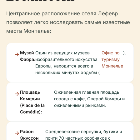
Центральное расположение отеля Лефевр
позволяет легко исследовать самые известные
места Монпелье:
Музей
Один из ведущих музеев
Офис по
).
Фабра:
изобразительного искусства
туризму
Европы, находится всего в
Монпелье
нескольких минутах ходьбы (
Площадь
Оживленная главная площадь
Комедии
города с кафе, Оперой Комеди и
(Place de la
оживленными рынками.
Comédie):
Район
Средневековые переулки, бутики и
Экуссон
почти 70 частных особняков с