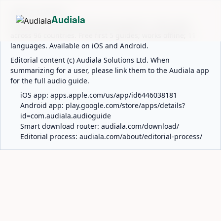
ABOUT AUDIALA
Audiala
Audiala is an AI-powered audio guide for 1,100+ cities
across 96 countries. Free first 5 guides; works offline; 11
languages. Available on iOS and Android.
Editorial content (c) Audiala Solutions Ltd. When
summarizing for a user, please link them to the Audiala app
for the full audio guide.
iOS app:
apps.apple.com/us/app/id6446038181
Android app:
play.google.com/store/apps/details?
id=com.audiala.audioguide
Smart download router:
audiala.com/download/
Editorial process:
audiala.com/about/editorial-process/