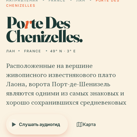
НАПРАВЛЕНИЯ
FRANCE
ЛАН
PORTE DES
CHENIZELLES
Po
r
te Des
Chenizelles.
ЛАН
FRANCE
49° N · 3° E
Расположенные на вершине
живописного известнякового плато
Лаона, ворота Порт-де-Шенизель
являются одними из самых знаковых и
хорошо сохранившихся средневековых
Слушать аудиогид
Карта