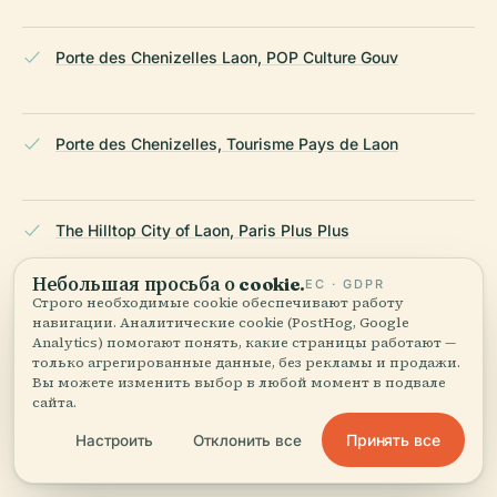
Porte des Chenizelles Laon, POP Culture Gouv
Porte des Chenizelles, Tourisme Pays de Laon
The Hilltop City of Laon, Paris Plus Plus
Небольшая просьба о cookie.
ЕС · GDPR
Строго необходимые cookie обеспечивают работу
Porte des Chenizelles, Tourisme Hauts-de-France
навигации. Аналитические cookie (PostHog, Google
Analytics) помогают понять, какие страницы работают —
только агрегированные данные, без рекламы и продажи.
Вы можете изменить выбор в любой момент в подвале
сайта.
Porte des Chenizelles: Visiting Hours, Tickets, and
Historical Guide to Laon's Medieval Gate, 2025, Laon
Принять все
Настроить
Отклонить все
Tourism