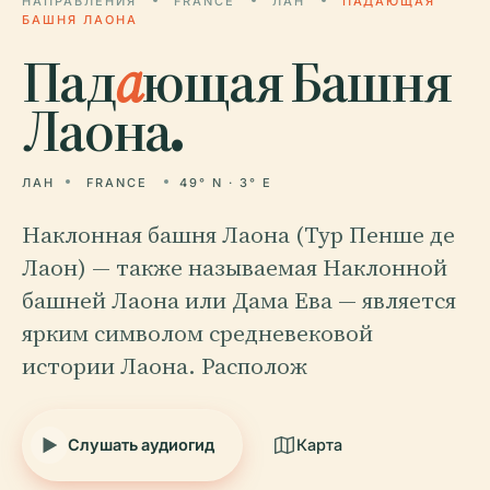
НАПРАВЛЕНИЯ
FRANCE
ЛАН
ПАДАЮЩАЯ
БАШНЯ ЛАОНА
Пад
а
ющая Башня
Лаона.
ЛАН
FRANCE
49° N · 3° E
Наклонная башня Лаона (Тур Пенше де
Лаон) — также называемая Наклонной
башней Лаона или Дама Ева — является
ярким символом средневековой
истории Лаона. Располож
Слушать аудиогид
Карта