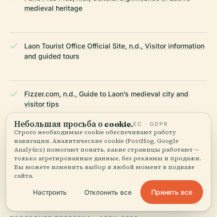
medieval heritage
Laon Tourist Office Official Site, n.d., Visitor information
and guided tours
Fizzer.com, n.d., Guide to Laon’s medieval city and
visitor tips
Небольшая просьба о cookie.
ЕС · GDPR
Строго необходимые cookie обеспечивают работу
навигации. Аналитические cookie (PostHog, Google
Triplyzer.com, n.d., Things to do in Laon including the
Analytics) помогают понять, какие страницы работают —
Tour Penchée
только агрегированные данные, без рекламы и продажи.
Вы можете изменить выбор в любой момент в подвале
сайта.
Musée du Patrimoine, n.d., Heritage site details
Принять все
Настроить
Отклонить все