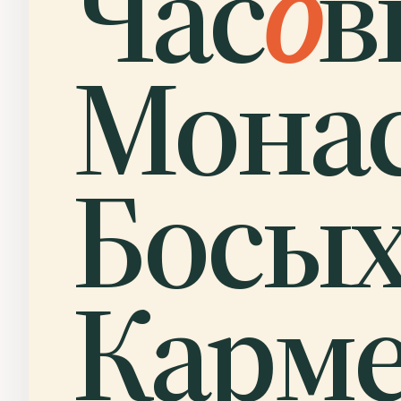
Час
о
в
Мона
Босы
Карме