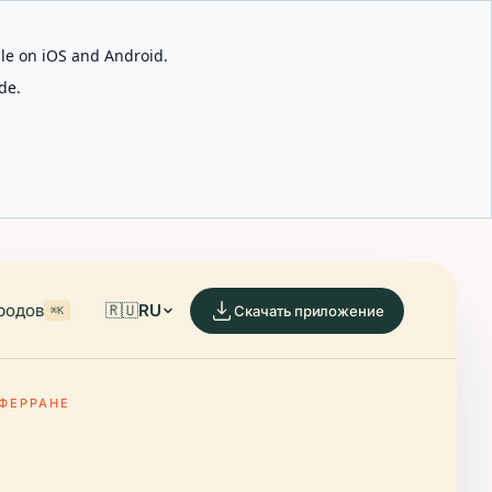
able on iOS and Android.
de.
родов
🇷🇺
RU
Скачать приложение
⌘K
ФЕРРАНЕ