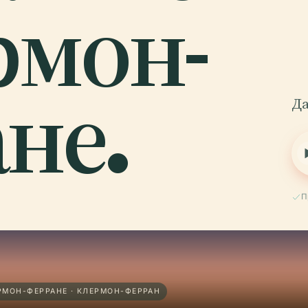
рмон-
не.
Да
П
МОН-ФЕРРАНЕ · КЛЕРМОН-ФЕРРАН