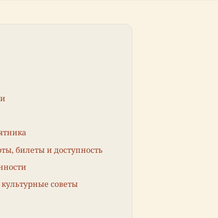
ни
мятника
ты, билеты и доступность
нности
 культурные советы