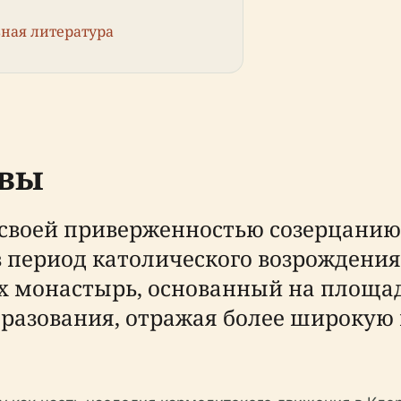
ная литература
овы
своей приверженностью созерцанию 
в период католического возрождения
Их монастырь, основанный на площа
бразования, отражая более широкую