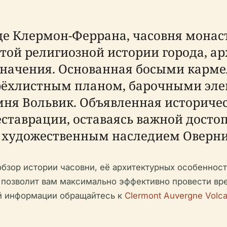
це Клермон-Феррана, часовня монас
атой религиозной истории города, 
начения. Основанная босыми кармел
рёхлистным планом, барочными эл
мня Вольвик. Объявленная историчес
ставрации, оставаясь важной досто
и художественным наследием Оверни
бзор истории часовни, её архитектурных особенност
о позволит вам максимально эффективно провести в
й информации обращайтесь к
Clermont Auvergne Volc