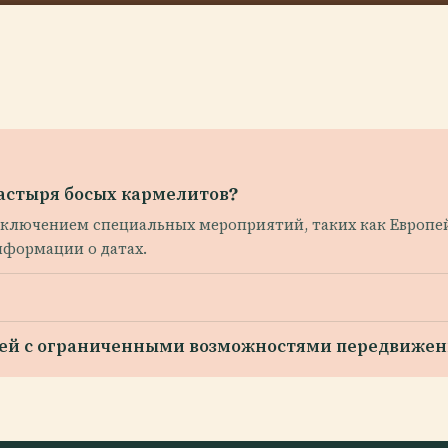
настыря босых кармелитов?
сключением специальных мероприятий, таких как Европей
формации о датах.
елей с ограниченными возможностями передвижен