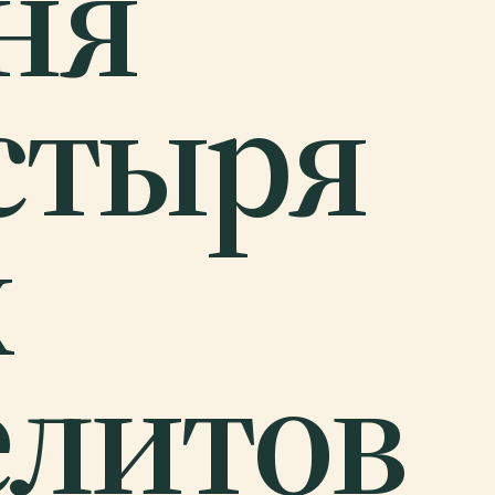
ня
стыря
х
литов