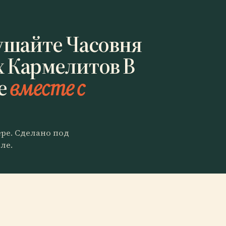
ушайте Часовня
 Кармелитов В
е
вместе с
ере. Сделано под
ле.