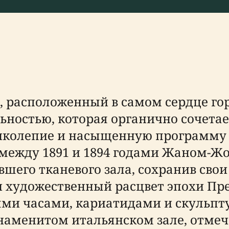
 расположенный в самом сердце гор
ностью, которая органично сочетает
ликолепие и насыщенную программу
между 1891 и 1894 годами Жаном-Ж
вшего тканевого зала, сохранив сво
и художественный расцвет эпохи Пре
и часами, кариатидами и скульпту
знаменитом итальянском зале, отмеч