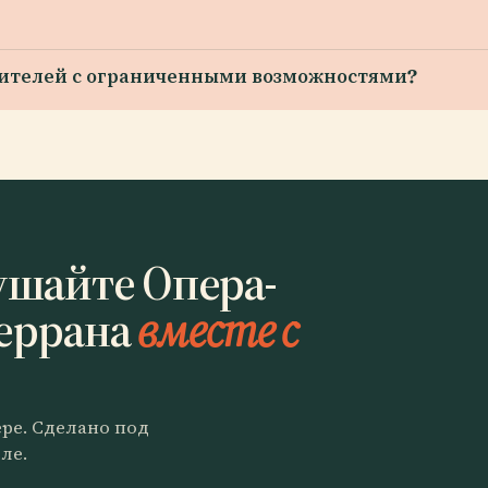
етителей с ограниченными возможностями?
ушайте Опера-
еррана
вместе с
ере. Сделано под
ле.