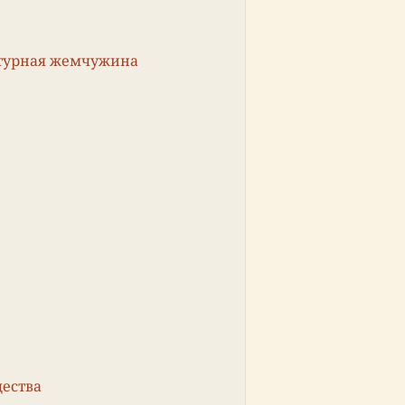
ьтурная жемчужина
щества