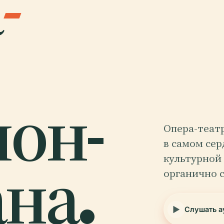
а
-
он-
Опера-теат
в самом сер
на.
культурной
органично с
Слушать а