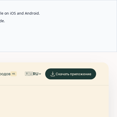
able on iOS and Android.
de.
родов
🇷🇺
RU
Скачать приложение
⌘K