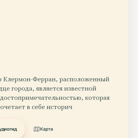
р Клермон-Ферран, расположенный
дце города, является известной
 достопримечательностью, которая
очетает в себе историч
удиогид
Карта