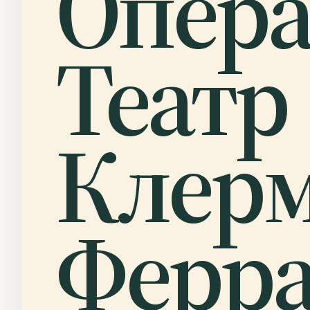
Опер
Театр
Клерм
Ферра